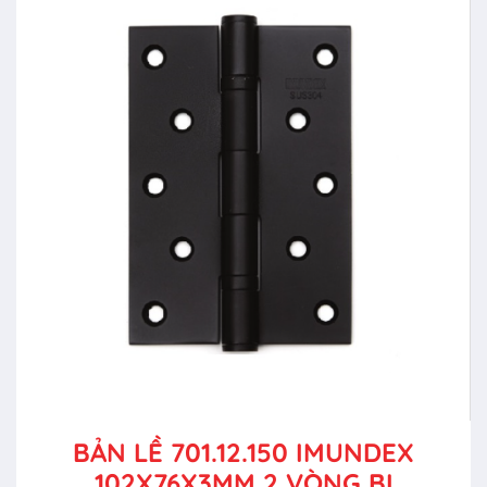
BẢN LỀ 701.12.150 IMUNDEX
102X76X3MM 2 VÒNG BI