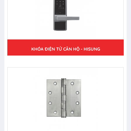
KHÓA ĐIỆN TỬ CĂN HỘ - HISUNG