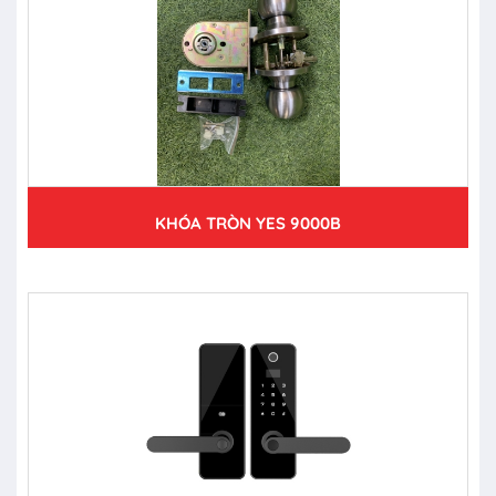
KHÓA TRÒN YES 9000B