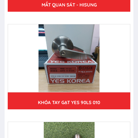
MẮT QUAN SÁT - HISUNG
KHÓA TAY GẠT YES 90LS 010