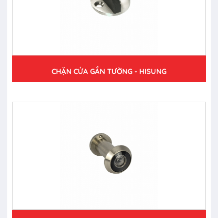
CHẶN CỬA GẮN TƯỜNG - HISUNG