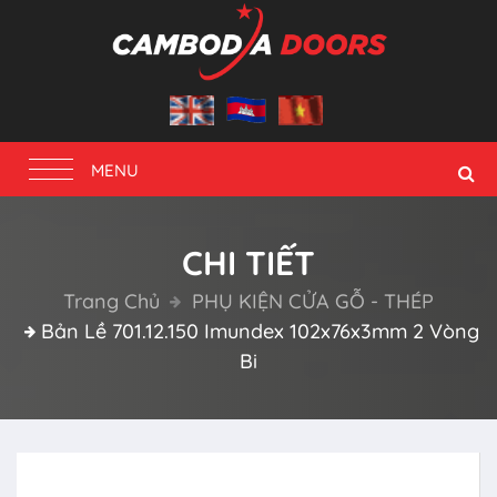
Toggle
MENU
navigation
CHI TIẾT
Trang Chủ
PHỤ KIỆN CỬA GỖ - THÉP
Bản Lề 701.12.150 Imundex 102x76x3mm 2 Vòng
Bi