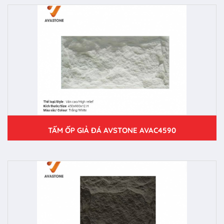
TẤM ỐP GIẢ ĐÁ AVSTONE AVAC4590