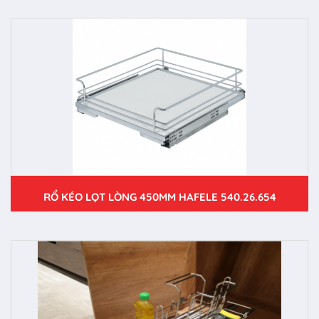
RỔ KÉO LỌT LÒNG 450MM HAFELE 540.26.654