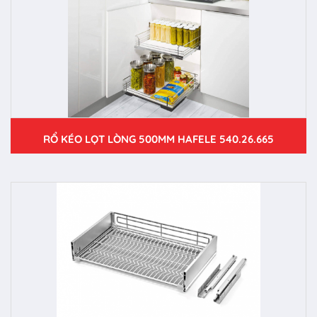
RỔ KÉO LỌT LÒNG 500MM HAFELE 540.26.665