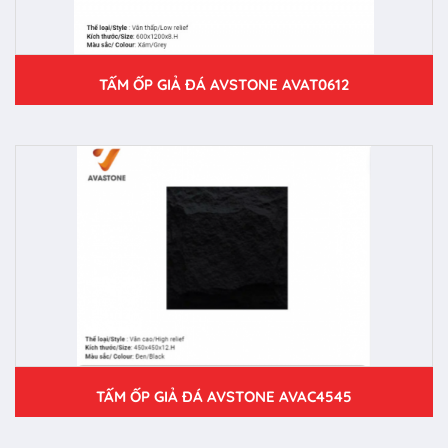
TẤM ỐP GIẢ ĐÁ AVSTONE AVAT0612
TẤM ỐP GIẢ ĐÁ AVSTONE AVAC4545