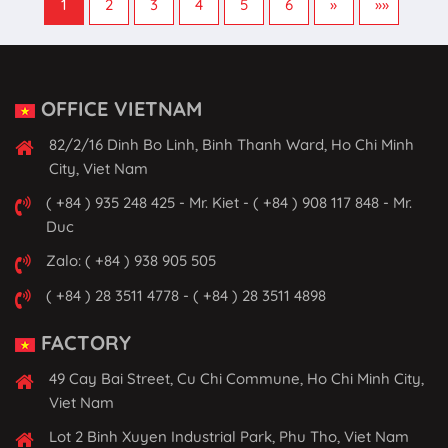
1
2
3
4
5
6
»
»»
OFFICE VIETNAM
82/2/16 Dinh Bo Linh, Binh Thanh Ward, Ho Chi Minh
City, Viet Nam
( +84 ) 935 248 425 - Mr. Kiet - ( +84 ) 908 117 848 - Mr.
Duc
Zalo: ( +84 ) 938 905 505
( +84 ) 28 3511 4778 - ( +84 ) 28 3511 4898
FACTORY
49 Cay Bai Street, Cu Chi Commune, Ho Chi Minh City,
Viet Nam
Lot 2 Binh Xuyen Industrial Park, Phu Tho, Viet Nam