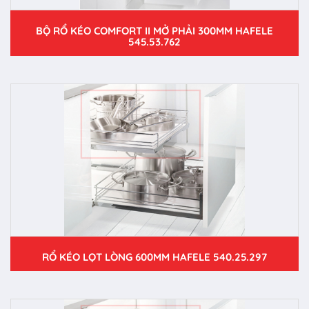
BỘ RỔ KÉO COMFORT II MỞ PHẢI 300MM HAFELE
545.53.762
RỔ KÉO LỌT LÒNG 600MM HAFELE 540.25.297