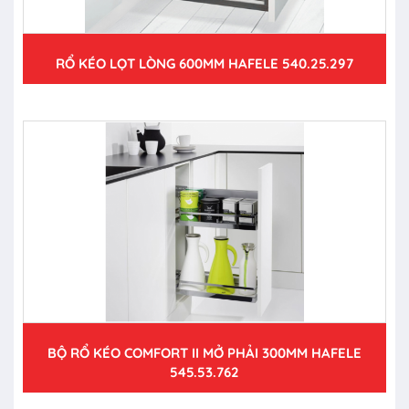
RỔ KÉO LỌT LÒNG 600MM HAFELE 540.25.297
BỘ RỔ KÉO COMFORT II MỞ PHẢI 300MM HAFELE
545.53.762