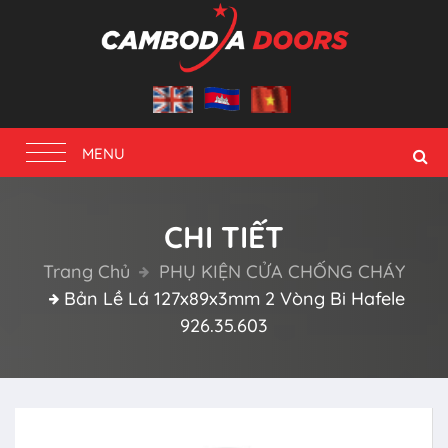
Toggle
MENU
navigation
CHI TIẾT
Trang Chủ
PHỤ KIỆN CỬA CHỐNG CHÁY
Bản Lề Lá 127x89x3mm 2 Vòng Bi Hafele
926.35.603