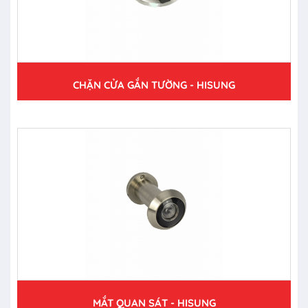
CHẶN CỬA GẮN TƯỜNG - HISUNG
MẮT QUAN SÁT - HISUNG