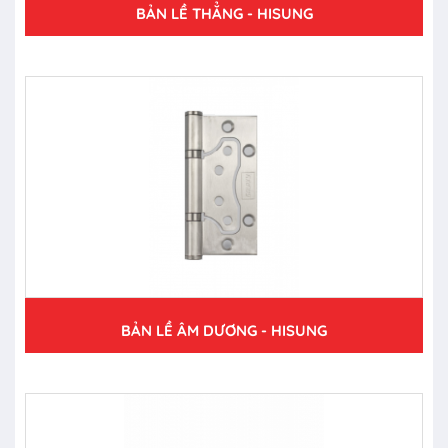
BẢN LỀ THẲNG - HISUNG
BẢN LỀ ÂM DƯƠNG - HISUNG