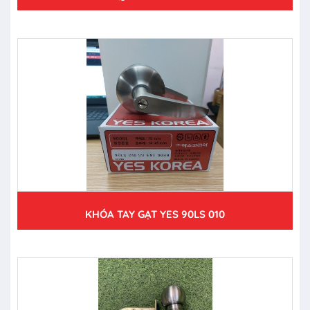
KHÓA TAY GẠT YES 90LS 010