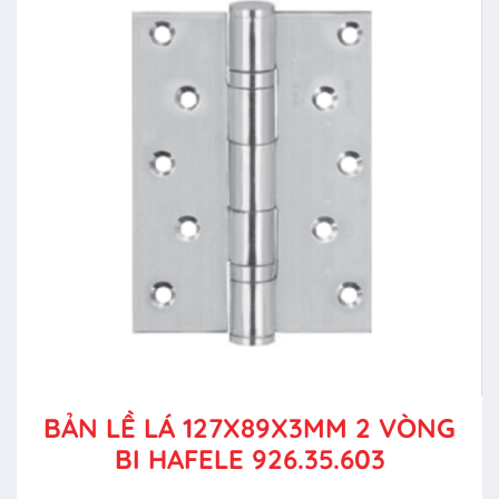
BẢN LỀ LÁ 127X89X3MM 2 VÒNG
BI HAFELE 926.35.603