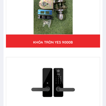
KHÓA TRÒN YES 9000B