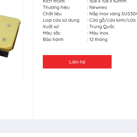
Kích thước
: 308 x 108 x 42mm
Thương hiệu
: Newneo
Chất liệu
: Nắp Inox vàng SUS30
Loại cửa sử dụng
: Cửa gỗ/cửa kính/cửa
Xuất xứ
: Trung Quốc
Màu sắc
: Màu inox
Bảo hành
: 12 tháng
Liên hệ