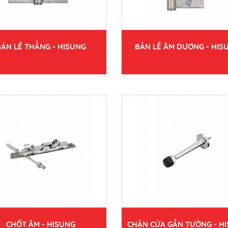
BẢN LỀ THẲNG - HISUNG
BẢN LỀ ÂM DƯƠNG - HIS
CHỐT ÂM - HISUNG
CHẶN CỬA GẮN TƯỜNG - H