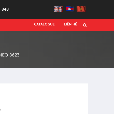
7 848
CATALOGUE
LIÊN HỆ
NEO 8623
3
G