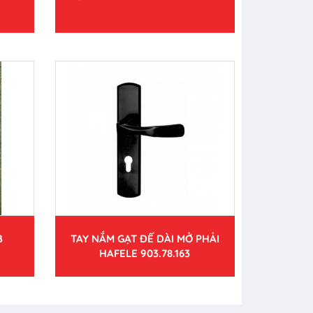
B
TAY NẮM GẠT ĐẾ DÀI MỞ PHẢI
HAFELE 903.78.163