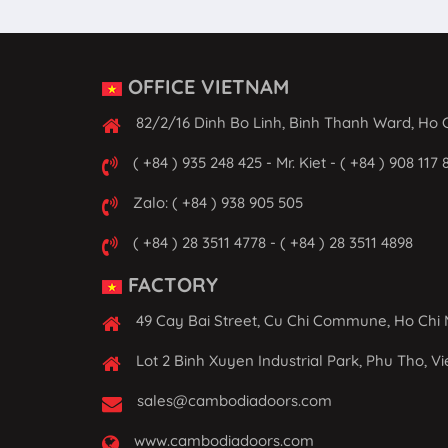
OFFICE VIETNAM
82/2/16 Dinh Bo Linh, Binh Thanh Ward, Ho C
( +84 ) 935 248 425 - Mr. Kiet - ( +84 ) 908 117 
Zalo: ( +84 ) 938 905 505
( +84 ) 28 3511 4778 - ( +84 ) 28 3511 4898
FACTORY
49 Cay Bai Street, Cu Chi Commune, Ho Chi 
Lot 2 Binh Xuyen Industrial Park, Phu Tho, V
sales@cambodiadoors.com
www.cambodiadoors.com