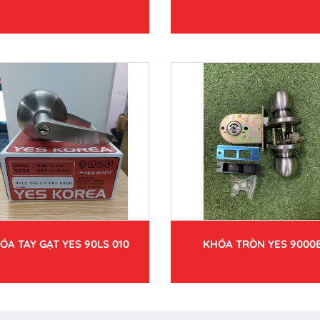
ÓA TAY GẠT YES 90LS 010
KHÓA TRÒN YES 9000