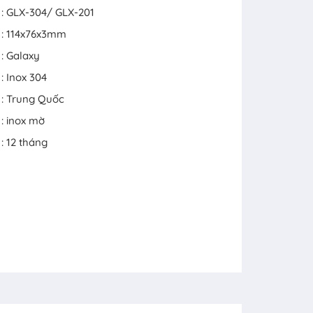
: GLX-304/ GLX-201
: 114x76x3mm
: Galaxy
: Inox 304
: Trung Quốc
: inox mờ
: 12 tháng