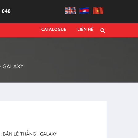
7 848
CATALOGUE
LIÊN HỆ
- GALAXY
: BẢN LỀ THẲNG - GALAXY