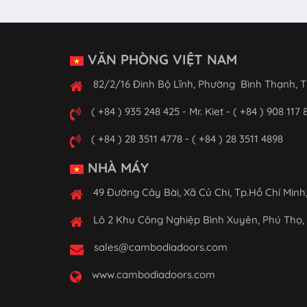
VĂN PHÒNG VIỆT NAM
82/2/16 Đinh Bộ Lĩnh, Phường Bình Thạnh, T
( +84 ) 935 248 425 - Mr. Kiet - ( +84 ) 908 117 
( +84 ) 28 3511 4778 - ( +84 ) 28 3511 4898
NHÀ MÁY
49 Đường Cây Bài, Xã Củ Chi, Tp.Hồ Chí Minh
Lô 2 Khu Công Nghiệp Bình Xuyên, Phú Thọ,
sales@cambodiadoors.com
www.cambodiadoors.com