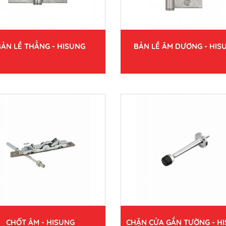
BẢN LỀ THẲNG - HISUNG
BẢN LỀ ÂM DƯƠNG - HIS
CHỐT ÂM - HISUNG
CHẶN CỬA GẮN TƯỜNG - H