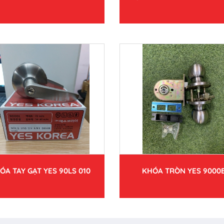
ÓA TAY GẠT YES 90LS 010
KHÓA TRÒN YES 9000