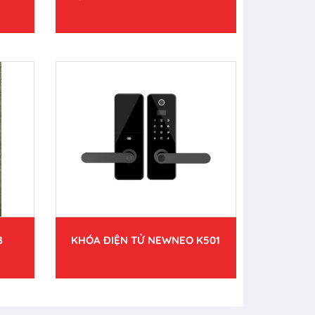
B
KHÓA ĐIỆN TỬ NEWNEO K501