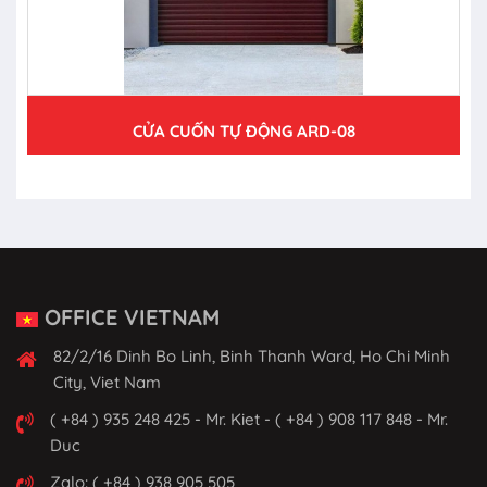
CỬA CUỐN TỰ ĐỘNG ARD-08
OFFICE VIETNAM
82/2/16 Dinh Bo Linh, Binh Thanh Ward, Ho Chi Minh
City, Viet Nam
( +84 ) 935 248 425 - Mr. Kiet - ( +84 ) 908 117 848 - Mr.
Duc
Zalo: ( +84 ) 938 905 505