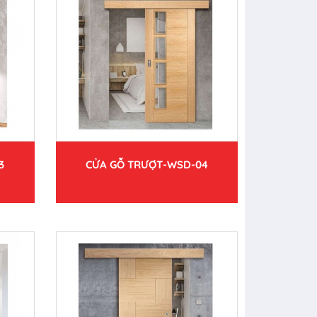
3
CỬA GỖ TRƯỢT-WSD-04