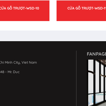
CỬA GỖ TRƯỢT-WSD-10
CỬA GỖ TRƯỢT-WSD-1
FANPAG
hi Minh City, Viet Nam
848 - Mr. Duc