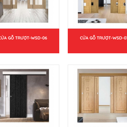
CỬA GỖ TRƯỢT-WSD-06
CỬA GỖ TRƯỢT-WSD-0