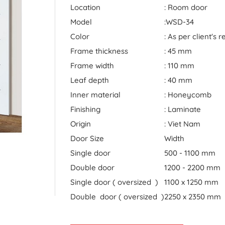
Location
: Room door
Model
:WSD-34
Color
: As per client's
Frame thickness
: 45 mm
Frame width
: 110 mm
Leaf depth
: 40 mm
Inner material
: Honeycomb
Finishing
: Laminate
Origin
: Viet Nam
Door Size
Width
Single door
500 - 1100 mm
Double door
1200 - 2200 mm
Single door ( oversized )
1100 x 1250 mm
Double door ( oversized )
2250 x 2350 mm