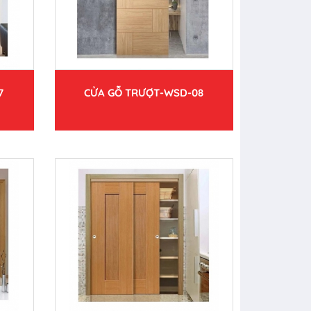
7
CỬA GỖ TRƯỢT-WSD-08