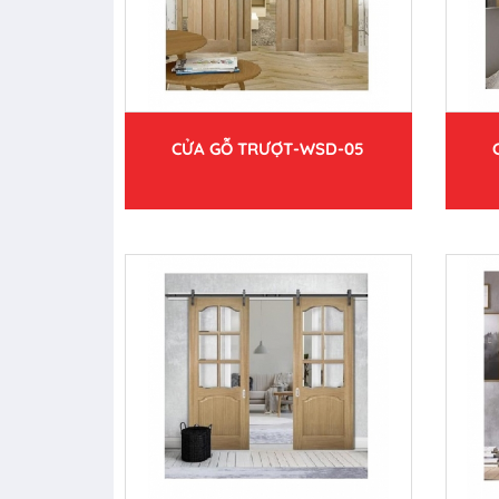
CỬA GỖ TRƯỢT-WSD-05