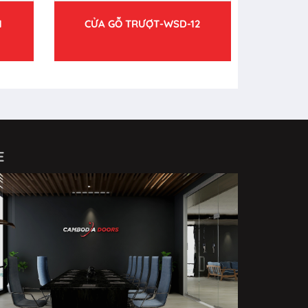
1
CỬA GỖ TRƯỢT-WSD-12
E