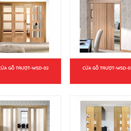
CỬA GỖ TRƯỢT-WSD-02
CỬA GỖ TRƯỢT-WSD-0