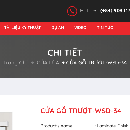
Hotline :
(+84) 908 11
TÀI LIỆU KỸ THUẬT
DỰ ÁN
VIDEO
TIN TỨC
CHI TIẾT
Trang Chủ
CỬA LÙA
CỬA GỖ TRƯỢT-WSD-34
CỬA GỖ TRƯỢT-WSD-34
Product's name
: Laminate Finish