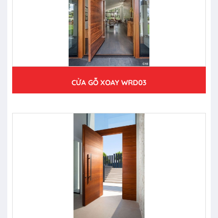
CỬA GỖ XOAY WRD03