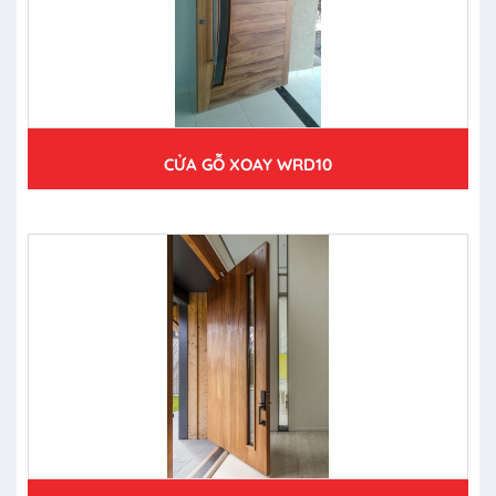
CỬA GỖ XOAY WRD10