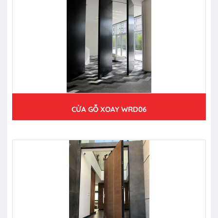
CỬA GỖ XOAY WRD06