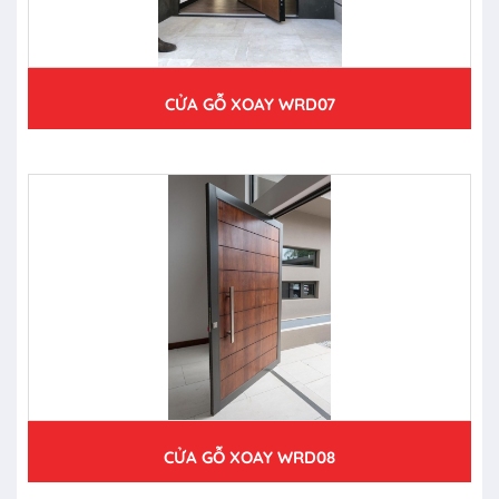
CỬA GỖ XOAY WRD07
CỬA GỖ XOAY WRD08