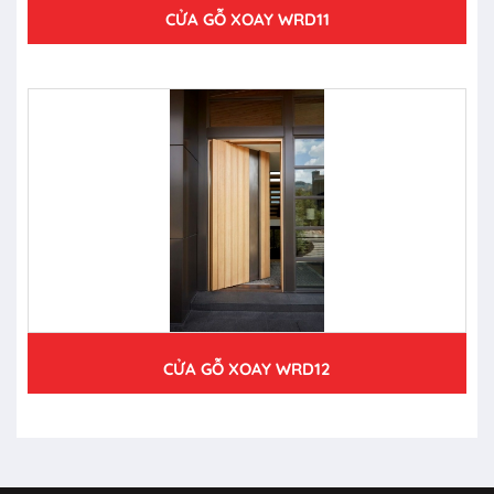
CỬA GỖ XOAY WRD11
CỬA GỖ XOAY WRD12