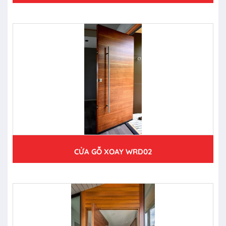
CỬA GỖ XOAY WRD02