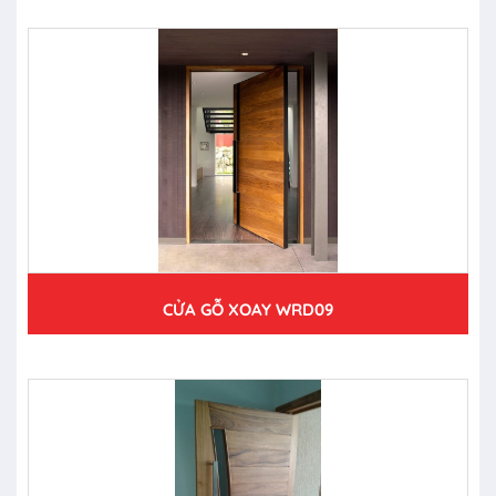
CỬA GỖ XOAY WRD09