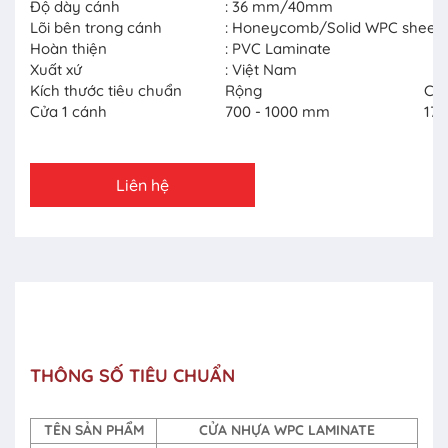
Độ dày cánh
: 36 mm/40mm
Lõi bên trong cánh
: Honeycomb/Solid WPC sheet
Hoàn thiện
: PVC Laminate
Xuất xứ
: Việt Nam
Kích thước tiêu chuẩn
Rộng
Ca
Cửa 1 cánh
700 - 1000 mm
170
Liên hệ
THÔNG SỐ TIÊU CHUẨN
TÊN SẢN PHẨM
CỬA NHỰA WPC LAMINATE