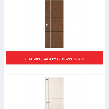
CỬA WPC GALAXY GLX-WPC 207-2