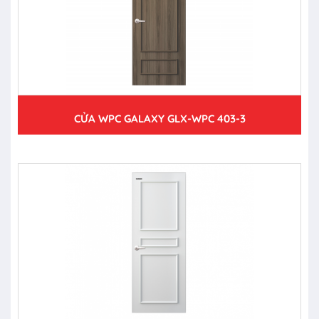
CỬA WPC GALAXY GLX-WPC 403-3