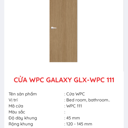
CỬA WPC GALAXY GLX-WPC 111
Tên sản phẩm
: Cửa WPC
Vị trí
: Bed room, bathroom..
Mã cửa
: WPC 111
Màu sắc
:
Độ dày khung
: 45 mm
Rộng khung
: 120 - 145 mm