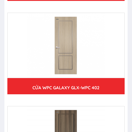
CỬA WPC GALAXY GLX-WPC 402