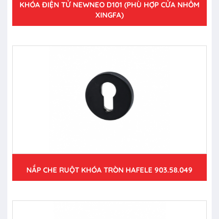
KHÓA ĐIỆN TỬ NEWNEO D101 (PHÙ HỢP CỬA NHÔM
XINGFA)
NẮP CHE RUỘT KHÓA TRÒN HAFELE 903.58.049