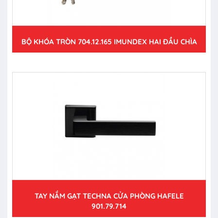
BỘ KHÓA TRÒN 704.12.165 IMUNDEX HAI ĐẦU CHÌA
TAY NẮM GẠT TECHNA CỬA PHÒNG HAFELE
901.79.714