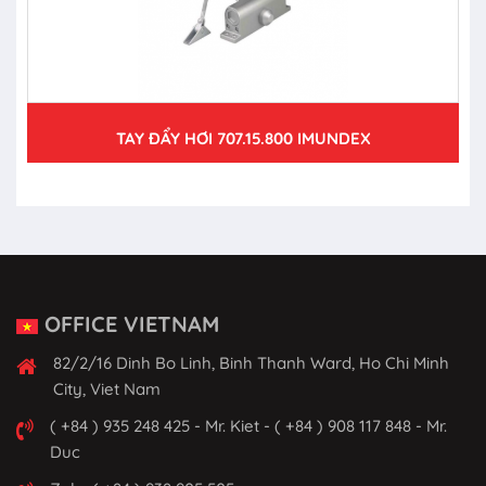
TAY ĐẨY HƠI 707.15.800 IMUNDEX
OFFICE VIETNAM
82/2/16 Dinh Bo Linh, Binh Thanh Ward, Ho Chi Minh
City, Viet Nam
( +84 ) 935 248 425 - Mr. Kiet - ( +84 ) 908 117 848 - Mr.
Duc