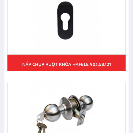
NẮP CHỤP RUỘT KHÓA HAFELE 903.58.121