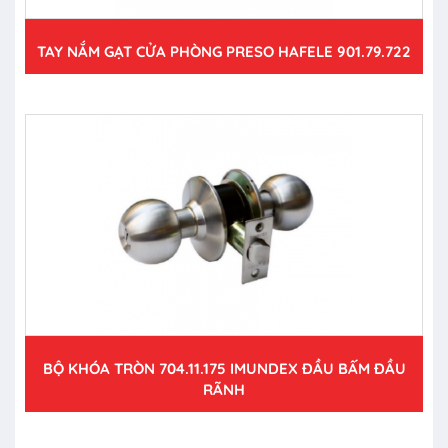
TAY NẮM GẠT CỬA PHÒNG PRESO HAFELE 901.79.722
BỘ KHÓA TRÒN 704.11.175 IMUNDEX ĐẦU BẤM ĐẦU
RÃNH