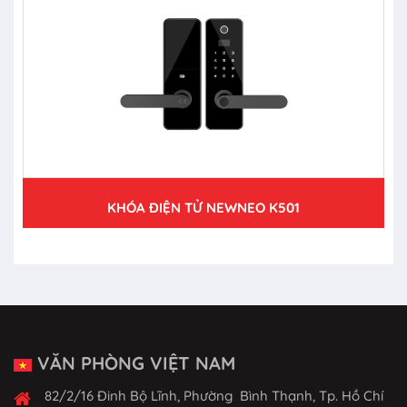
KHÓA ĐIỆN TỬ NEWNEO K501
VĂN PHÒNG VIỆT NAM
82/2/16 Đinh Bộ Lĩnh, Phường Bình Thạnh, Tp. Hồ Chí