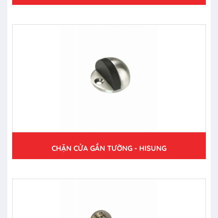
CHẶN CỬA GẮN TƯỜNG - HISUNG