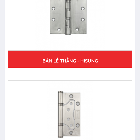
BẢN LỀ THẲNG - HISUNG