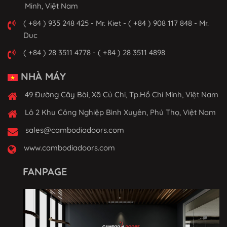
Minh, Việt Nam
( +84 ) 935 248 425 - Mr. Kiet - ( +84 ) 908 117 848 - Mr.
Duc
( +84 ) 28 3511 4778 - ( +84 ) 28 3511 4898
NHÀ MÁY
49 Đường Cây Bài, Xã Củ Chi, Tp.Hồ Chí Minh, Việt Nam
Lô 2 Khu Công Nghiệp Bình Xuyên, Phú Thọ, Việt Nam
sales@cambodiadoors.com
www.cambodiadoors.com
FANPAGE