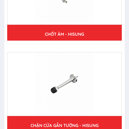
CHỐT ÂM - HISUNG
CHẶN CỬA GẮN TƯỜNG - HISUNG