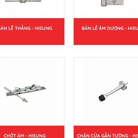
BẢN LỀ THẲNG - HISUNG
BẢN LỀ ÂM DƯƠNG - HIS
CHỐT ÂM - HISUNG
CHẶN CỬA GẮN TƯỜNG - H