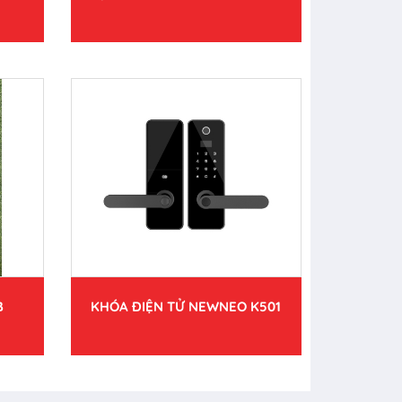
B
KHÓA ĐIỆN TỬ NEWNEO K501