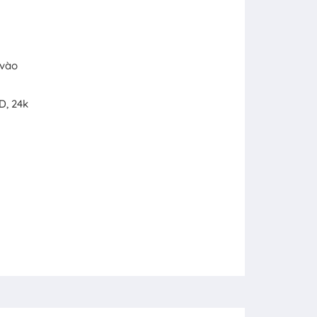
 vào
D, 24k