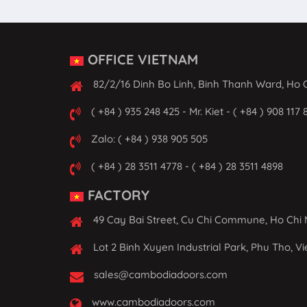
OFFICE VIETNAM
82/2/16 Dinh Bo Linh, Binh Thanh Ward, Ho C
( +84 ) 935 248 425 - Mr. Kiet - ( +84 ) 908 117 
Zalo: ( +84 ) 938 905 505
( +84 ) 28 3511 4778 - ( +84 ) 28 3511 4898
FACTORY
49 Cay Bai Street, Cu Chi Commune, Ho Chi 
Lot 2 Binh Xuyen Industrial Park, Phu Tho, V
sales@cambodiadoors.com
www.cambodiadoors.com