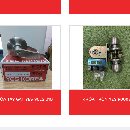
ÓA TAY GẠT YES 90LS 010
KHÓA TRÒN YES 9000