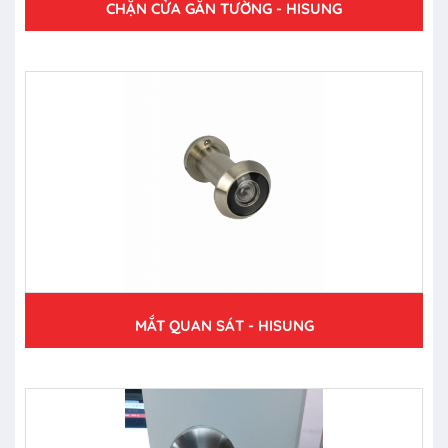
CHẶN CỬA GẮN TƯỜNG - HISUNG
MẮT QUAN SÁT - HISUNG