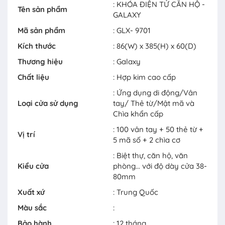
: KHÓA ĐIỆN TỬ CĂN HỘ -
Tên sản phẩm
GALAXY
Mã sản phẩm
: GLX- 9701
Kích thước
: 86(W) x 385(H) x 60(D)
Thương hiệu
: Galaxy
Chất liệu
: Hợp kim cao cấp
: Ứng dụng di động/Vân
Loại cửa sử dụng
tay/ Thẻ từ/Mật mã và
Chìa khẩn cấp
: 100 vân tay + 50 thẻ từ +
Vị trí
5 mã số + 2 chìa cơ
: Biệt thự, căn hộ, văn
Kiểu cửa
phòng... với độ dày cửa 38-
80mm
Xuất xứ
: Trung Quốc
Màu sắc
:
Bảo hành
: 12 tháng