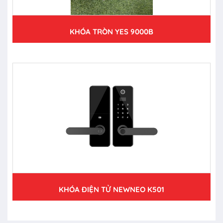
KHÓA TRÒN YES 9000B
KHÓA ĐIỆN TỬ NEWNEO K501