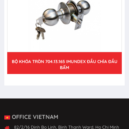
BỘ KHÓA TRÒN 704.13.165 IMUNDEX ĐẦU CHÌA ĐẦU
BẤM
OFFICE VIETNAM
82/2/16 Dinh Bo Linh, Binh Thanh Ward, Ho Chi Minh