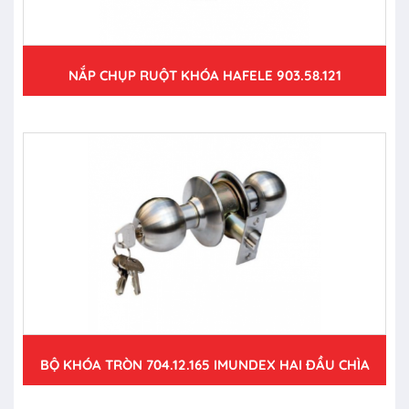
NẮP CHỤP RUỘT KHÓA HAFELE 903.58.121
BỘ KHÓA TRÒN 704.12.165 IMUNDEX HAI ĐẦU CHÌA