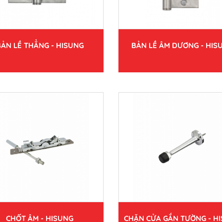
BẢN LỀ THẲNG - HISUNG
BẢN LỀ ÂM DƯƠNG - HIS
CHỐT ÂM - HISUNG
CHẶN CỬA GẮN TƯỜNG - H