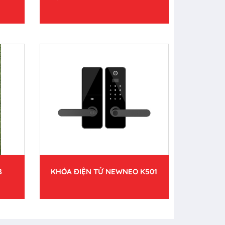
B
KHÓA ĐIỆN TỬ NEWNEO K501