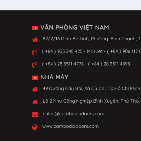
VĂN PHÒNG VIỆT NAM
82/2/16 Đinh Bộ Lĩnh, Phường Bình Thạnh, T
( +84 ) 935 248 425 - Mr. Kiet - ( +84 ) 908 117 
( +84 ) 28 3511 4778 - ( +84 ) 28 3511 4898
NHÀ MÁY
49 Đường Cây Bài, Xã Củ Chi, Tp.Hồ Chí Minh
Lô 2 Khu Công Nghiệp Bình Xuyên, Phú Thọ,
sales@cambodiadoors.com
www.cambodiadoors.com