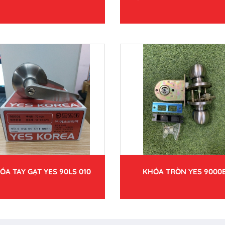
ÓA TAY GẠT YES 90LS 010
KHÓA TRÒN YES 9000