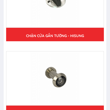
CHẶN CỬA GẮN TƯỜNG - HISUNG