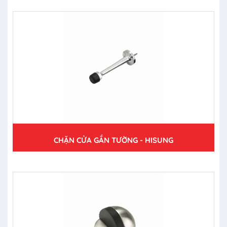
CHẶN CỬA GẮN TƯỜNG - HISUNG