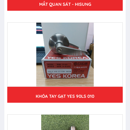
MẮT QUAN SÁT - HISUNG
KHÓA TAY GẠT YES 90LS 010