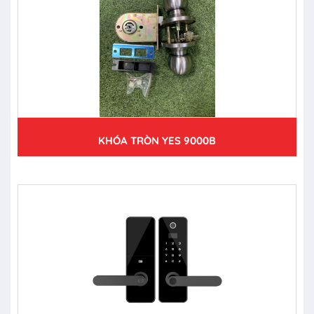
KHÓA TRÒN YES 9000B