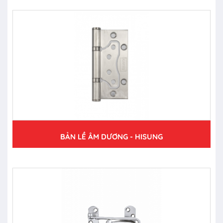
BẢN LỀ ÂM DƯƠNG - HISUNG