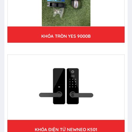
KHÓA TRÒN YES 9000B
KHÓA ĐIỆN TỬ NEWNEO K501