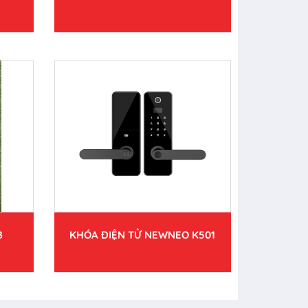
B
KHÓA ĐIỆN TỬ NEWNEO K501