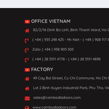
OFFICE VIETNAM
82/2/16 Dinh Bo Linh, Binh Thanh Ward, Ho C
( +84 ) 935 248 425 - Mr. Kiet - ( +84 ) 908 117 
Zalo: ( +84 ) 938 905 505
( +84 ) 28 3511 4778 - ( +84 ) 28 3511 4898
FACTORY
49 Cay Bai Street, Cu Chi Commune, Ho Chi 
Lot 2 Binh Xuyen Industrial Park, Phu Tho, V
sales@cambodiadoors.com
www.cambodiadoors.com