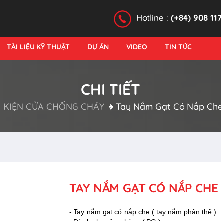
Hotline :
(+84) 908 11
TÀI LIỆU KỸ THUẬT
DỰ ÁN
VIDEO
TIN TỨC
CHI TIẾT
 KIỆN CỬA CHỐNG CHÁY
Tay Nắm Gạt Có Nắp Che 
TAY NẮM GẠT CÓ NẮP CHE 
- Tay nắm gạt có nắp che ( tay nắm phân thể )