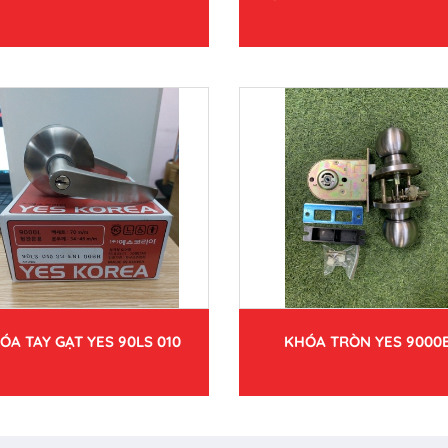
ÓA TAY GẠT YES 90LS 010
KHÓA TRÒN YES 9000