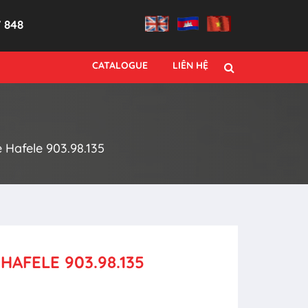
7 848
CATALOGUE
LIÊN HỆ
Hafele 903.98.135
HAFELE 903.98.135