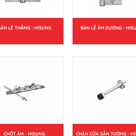
BẢN LỀ THẲNG - HISUNG
BẢN LỀ ÂM DƯƠNG - HIS
CHỐT ÂM - HISUNG
CHẶN CỬA GẮN TƯỜNG - H