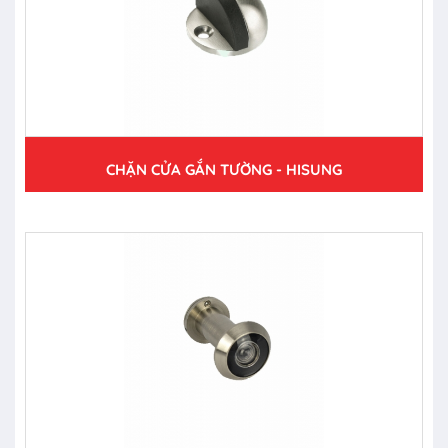
CHẶN CỬA GẮN TƯỜNG - HISUNG