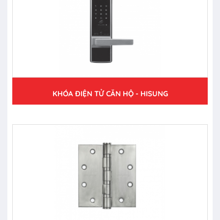
KHÓA ĐIỆN TỬ CĂN HỘ - HISUNG