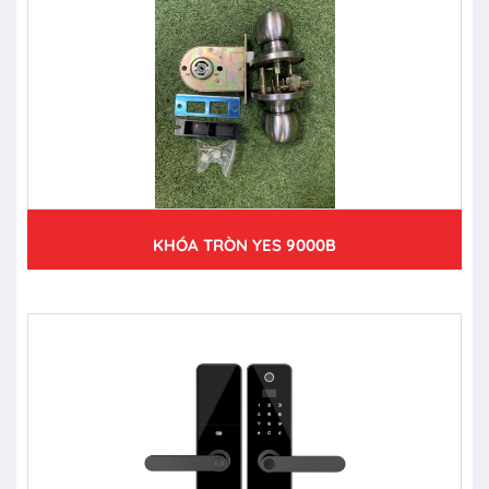
KHÓA TRÒN YES 9000B