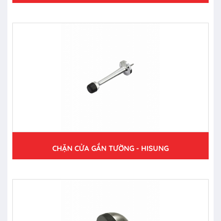
CHẶN CỬA GẮN TƯỜNG - HISUNG