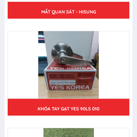
MẮT QUAN SÁT - HISUNG
KHÓA TAY GẠT YES 90LS 010