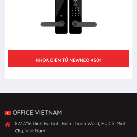
KHÓA ĐIỆN TỬ NEWNEO K501
OFFICE VIETNAM
82/2/16 Dinh Bo Linh, Binh Thanh Ward, Ho Chi Minh
City, Viet Nam