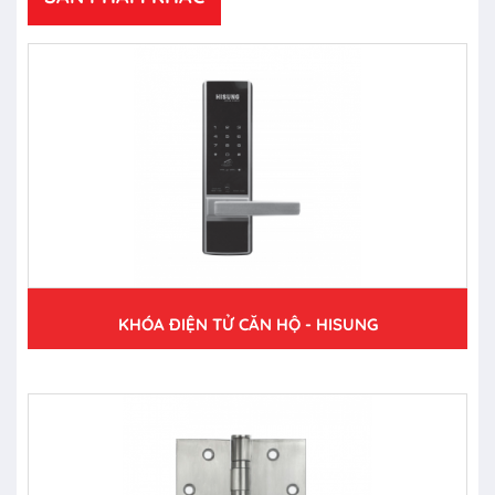
KHÓA ĐIỆN TỬ CĂN HỘ - HISUNG