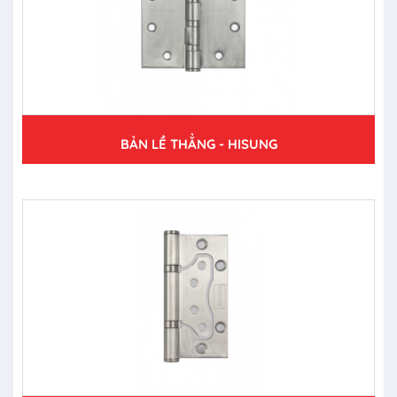
BẢN LỀ THẲNG - HISUNG