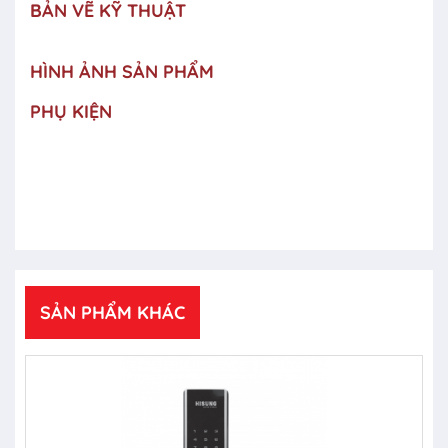
BẢN VẼ KỸ THUẬT
HÌNH ẢNH SẢN PHẨM
PHỤ KIỆN
SẢN PHẨM KHÁC