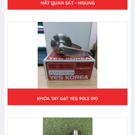
MẮT QUAN SÁT - HISUNG
KHÓA TAY GẠT YES 90LS 010