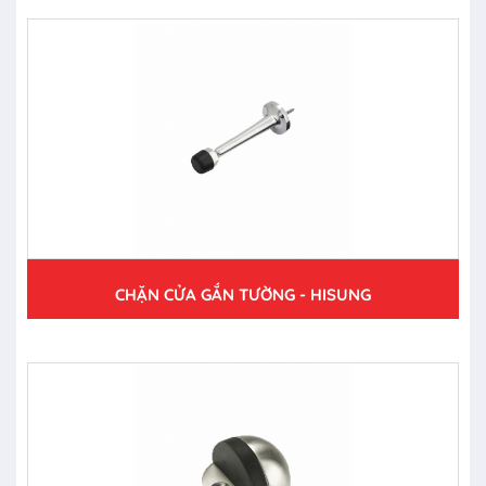
CHẶN CỬA GẮN TƯỜNG - HISUNG