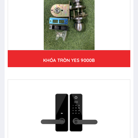
KHÓA TRÒN YES 9000B