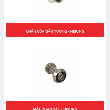
CHẶN CỬA GẮN TƯỜNG - HISUNG
MẮT QUAN SÁT - HISUNG