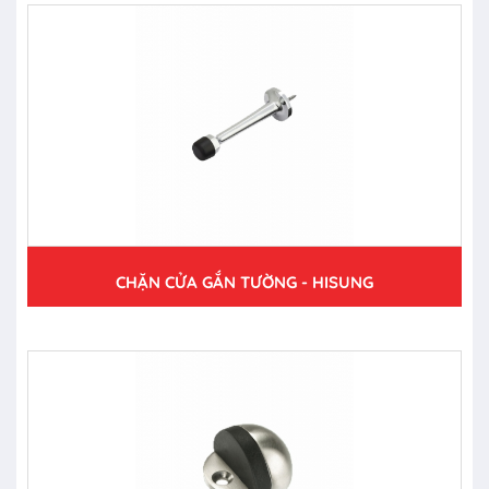
CHẶN CỬA GẮN TƯỜNG - HISUNG