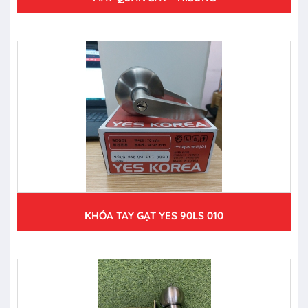
KHÓA TAY GẠT YES 90LS 010