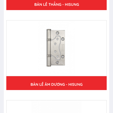
BẢN LỀ THẲNG - HISUNG
BẢN LỀ ÂM DƯƠNG - HISUNG