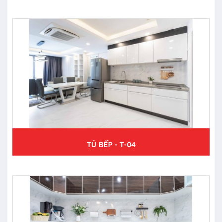
TỦ BẾP - T-04