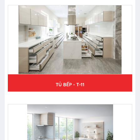
TỦ BẾP - T-11