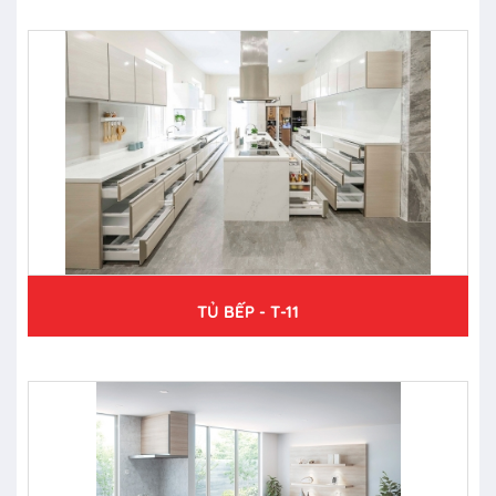
TỦ BẾP - T-11