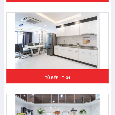
TỦ BẾP - T-04