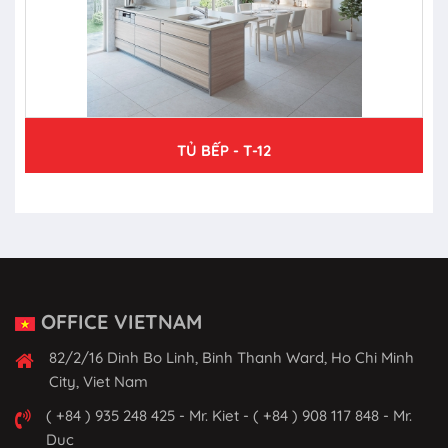
TỦ BẾP - T-12
OFFICE VIETNAM
82/2/16 Dinh Bo Linh, Binh Thanh Ward, Ho Chi Minh
City, Viet Nam
( +84 ) 935 248 425 - Mr. Kiet - ( +84 ) 908 117 848 - Mr.
Duc