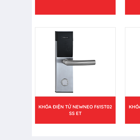
KHÓA ĐIỆN TỬ NEWNEO F61ST02
KHÓA
SS ET