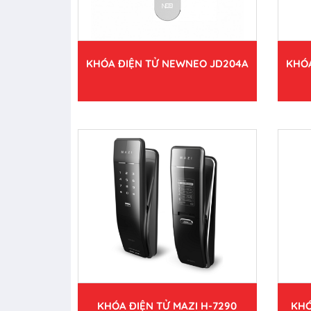
KHÓA ĐIỆN TỬ NEWNEO JD204A
KHÓA
KHÓA ĐIỆN TỬ MAZI H-7290
KHÓ