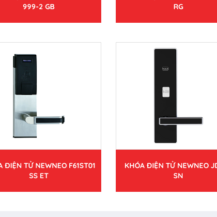
999-2 GB
RG
 ĐIỆN TỬ NEWNEO F61ST01
KHÓA ĐIỆN TỬ NEWNEO J
SS ET
SN