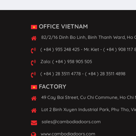
OFFICE VIETNAM
82/2/16 Dinh Bo Linh, Binh Thanh Ward, Ho C
( +84 ) 935 248 425 - Mr. Kiet - ( +84 ) 908 117 
Zalo: ( +84 ) 938 905 505
( +84 ) 28 3511 4778 - ( +84 ) 28 3511 4898
FACTORY
49 Cay Bai Street, Cu Chi Commune, Ho Chi 
Lot 2 Binh Xuyen Industrial Park, Phu Tho, V
sales@cambodiadoors.com
www.cambodiadoors.com