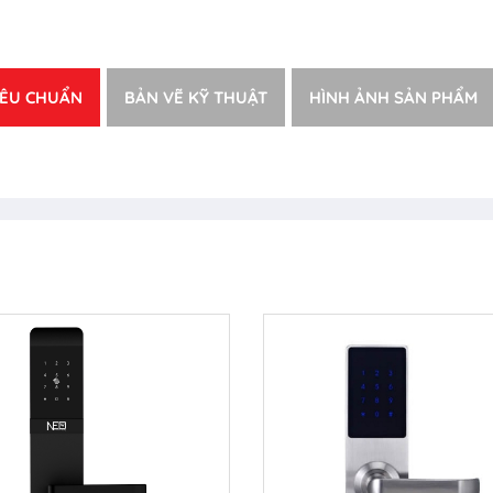
IÊU CHUẨN
BẢN VẼ KỸ THUẬT
HÌNH ẢNH SẢN PHẨM