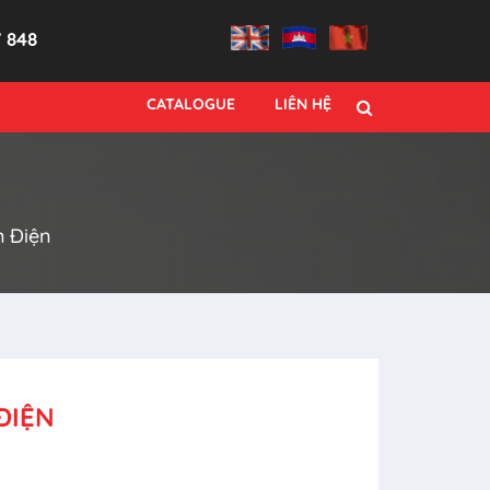
7 848
CATALOGUE
LIÊN HỆ
m Điện
ĐIỆN