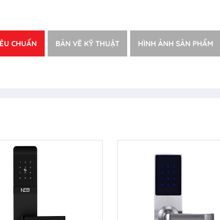
IÊU CHUẨN
BẢN VẼ KỸ THUẬT
HÌNH ẢNH SẢN PHẨM