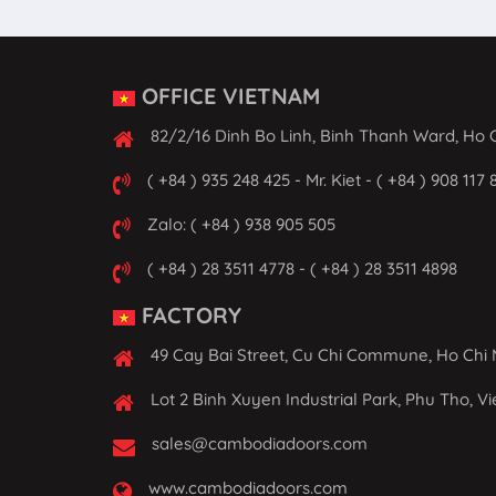
OFFICE VIETNAM
82/2/16 Dinh Bo Linh, Binh Thanh Ward, Ho C
( +84 ) 935 248 425 - Mr. Kiet - ( +84 ) 908 117 
Zalo: ( +84 ) 938 905 505
( +84 ) 28 3511 4778 - ( +84 ) 28 3511 4898
FACTORY
49 Cay Bai Street, Cu Chi Commune, Ho Chi 
Lot 2 Binh Xuyen Industrial Park, Phu Tho, V
sales@cambodiadoors.com
www.cambodiadoors.com