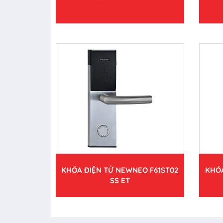
KHÓA ĐIỆN TỬ NEWNEO F61ST02
KHÓA
SS ET