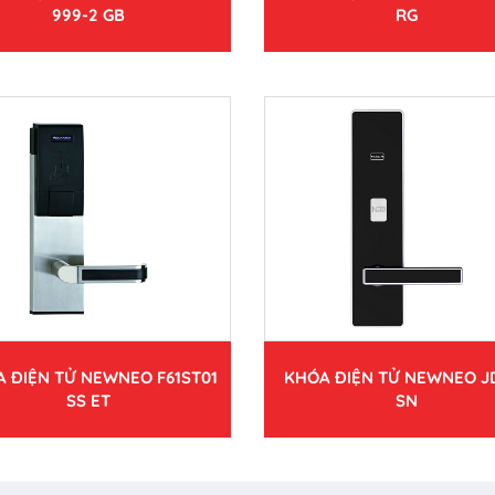
999-2 GB
RG
 ĐIỆN TỬ NEWNEO F61ST01
KHÓA ĐIỆN TỬ NEWNEO J
SS ET
SN