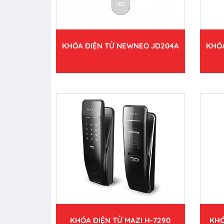
KHÓA ĐIỆN TỬ NEWNEO JD204A
KHÓA
KHÓA ĐIỆN TỬ MAZI H-7290
KHÓ