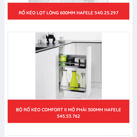
RỔ KÉO LỌT LÒNG 600MM HAFELE 540.25.297
BỘ RỔ KÉO COMFORT II MỞ PHẢI 300MM HAFELE
545.53.762