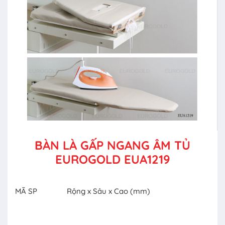
BÀN LÀ GẤP NGANG ÂM TỦ
EUROGOLD EUA1219
MÃ SP
Rộng x Sâu x Cao (mm)