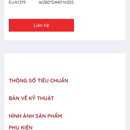
EUA1219
W280*D440*H205
Liên hệ
THÔNG SỐ TIÊU CHUẨN
BẢN VẼ KỸ THUẬT
HÌNH ẢNH SẢN PHẨM
PHỤ KIỆN