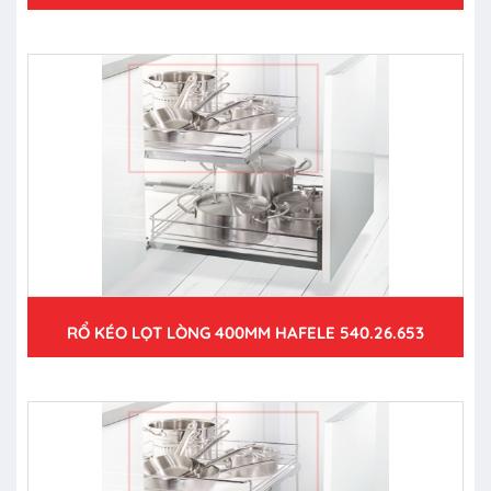
RỔ KÉO LỌT LÒNG 400MM HAFELE 540.26.653