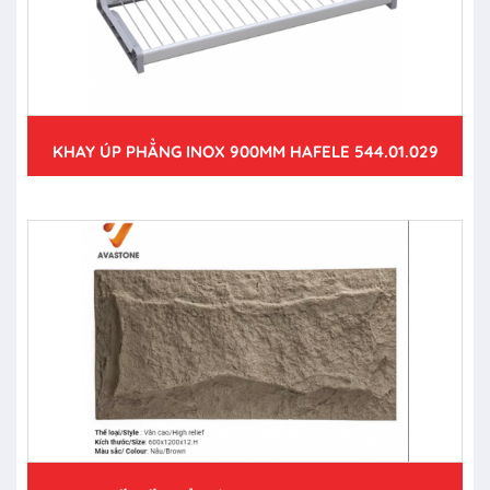
KHAY ÚP PHẲNG INOX 900MM HAFELE 544.01.029