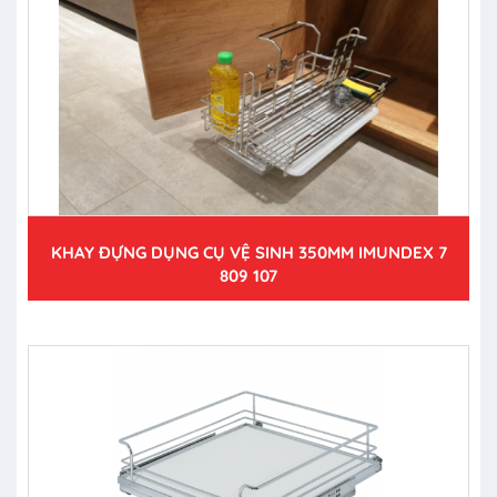
KHAY ĐỰNG DỤNG CỤ VỆ SINH 350MM IMUNDEX 7
809 107