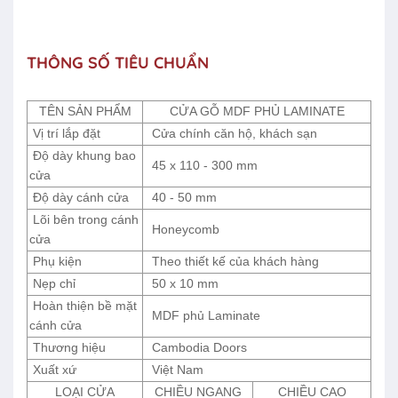
THÔNG SỐ TIÊU CHUẨN
TÊN SẢN PHẨM
CỬA GỖ MDF PHỦ LAMINATE
Vị trí lắp đặt
Cửa chính căn hộ, khách sạn
Độ dày khung bao
45 x 110 - 300 mm
cửa
Độ dày cánh cửa
40 - 50 mm
Lõi bên trong cánh
Honeycomb
cửa
Phụ kiện
Theo thiết kế của khách hàng
Nẹp chỉ
50 x 10 mm
Hoàn thiện bề mặt
MDF phủ Laminate
cánh cửa
Thương hiệu
Cambodia Doors
Xuất xứ
Việt Nam
LOẠI CỬA
CHIỀU NGANG
CHIỀU CAO