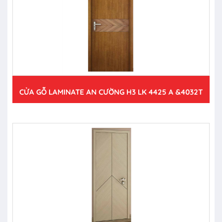
CỬA GỖ LAMINATE AN CƯỜNG H3 LK 4425 A &4032T