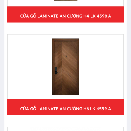
CỬA GỖ LAMINATE AN CƯỜNG H4 LK 4598 A
CỬA GỖ LAMINATE AN CƯỜNG H6 LK 4599 A