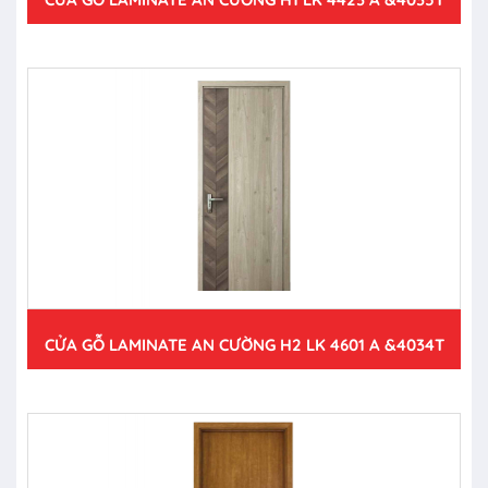
CỬA GỖ LAMINATE AN CƯỜNG H2 LK 4601 A &4034T