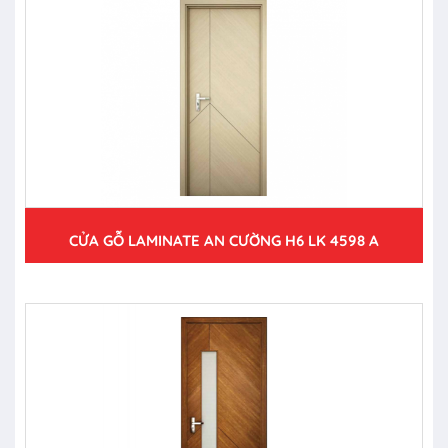
CỬA GỖ LAMINATE AN CƯỜNG H6 LK 4598 A