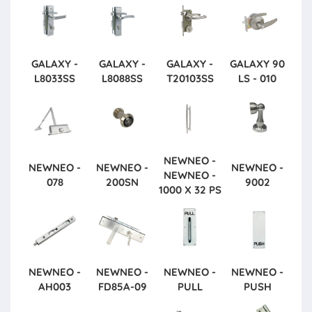
GALAXY -
GALAXY -
GALAXY -
GALAXY
90
L8033SS
L8088SS
T20103SS
LS - 010
NEWNEO -
NEWNEO -
NEWNEO -
NEWNEO -
NEWNEO -
078
200SN
9002
1000 X 32 PS
NEWNEO -
NEWNEO -
NEWNEO -
NEWNEO -
AH003
FD85A-09
PULL
PUSH