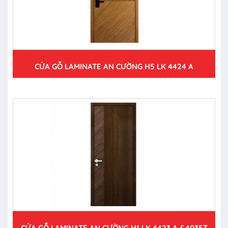
CỬA GỖ LAMINATE AN CƯỜNG H5 LK 4424 A
CỬA GỖ LAMINATE AN CƯỜNG H1 LK 4423 A &4035T