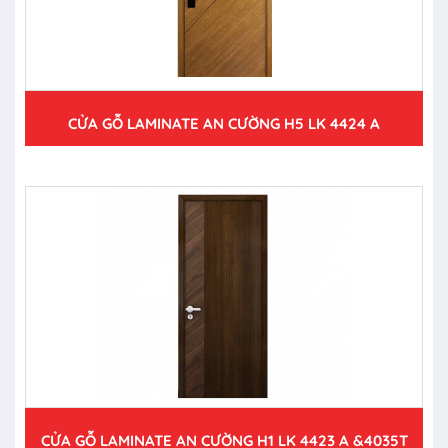
CỬA GỖ LAMINATE AN CƯỜNG H5 LK 4424 A
CỬA GỖ LAMINATE AN CƯỜNG H1 LK 4423 A &4035T