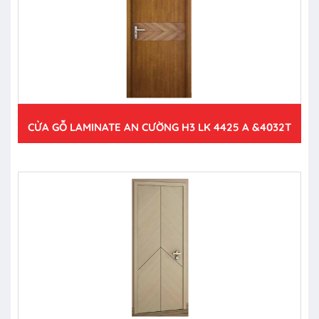
CỬA GỖ LAMINATE AN CƯỜNG H3 LK 4425 A &4032T