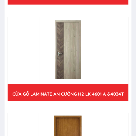
CỬA GỖ LAMINATE AN CƯỜNG H2 LK 4601 A &4034T