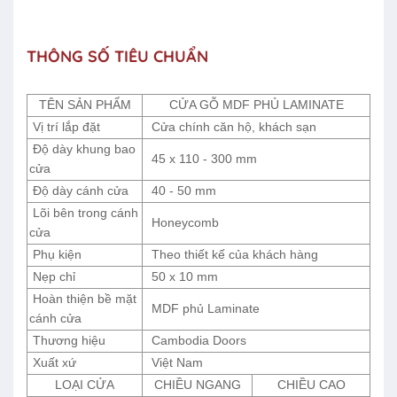
THÔNG SỐ TIÊU CHUẨN
TÊN SẢN PHẨM
CỬA GỖ MDF PHỦ LAMINATE
Vị trí lắp đặt
Cửa chính căn hộ, khách sạn
Độ dày khung bao
45 x 110 - 300 mm
cửa
Độ dày cánh cửa
40 - 50 mm
Lõi bên trong cánh
Honeycomb
cửa
Phụ kiện
Theo thiết kế của khách hàng
Nẹp chỉ
50 x 10 mm
Hoàn thiện bề mặt
MDF phủ Laminate
cánh cửa
Thương hiệu
Cambodia Doors
Xuất xứ
Việt Nam
LOẠI CỬA
CHIỀU NGANG
CHIỀU CAO