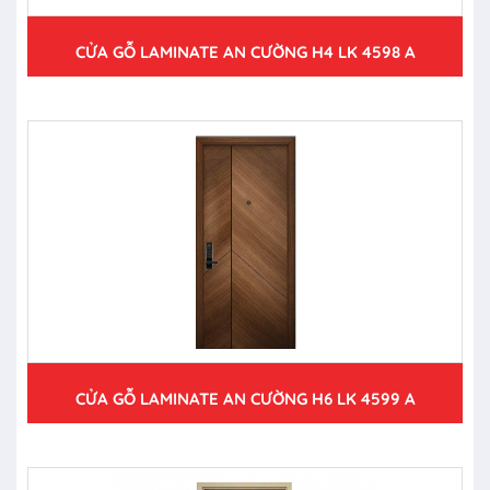
CỬA GỖ LAMINATE AN CƯỜNG H4 LK 4598 A
CỬA GỖ LAMINATE AN CƯỜNG H6 LK 4599 A