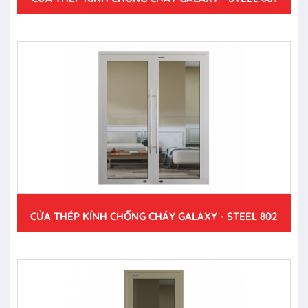
CỬA THÉP KÍNH CHỐNG CHÁY GALAXY - STEEL 802