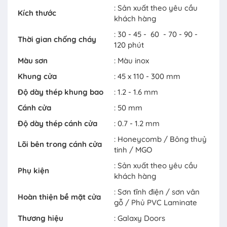
: Sản xuất theo yêu cầu
Kích thước
khách hàng
: 30 - 45 - 60 - 70 - 90 -
Thời gian chống cháy
120 phút
Màu sơn
: Màu inox
Khung cửa
: 45 x 110 - 300 mm
Độ dày thép khung bao
: 1.2 - 1.6 mm
Cánh cửa
: 50 mm
Độ dày thép cánh cửa
: 0.7 - 1.2 mm
: Honeycomb / Bông thuỷ
Lõi bên trong cánh cửa
tinh / MGO
: Sản xuất theo yêu cầu
Phụ kiện
khách hàng
: Sơn tĩnh điện / sơn vân
Hoàn thiện bề mặt cửa
gỗ / Phủ PVC Laminate
Thương hiệu
: Galaxy Doors