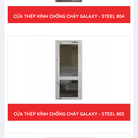
CỬA THÉP KÍNH CHỐNG CHÁY GALAXY - STEEL 804
CỬA THÉP KÍNH CHỐNG CHÁY GALAXY - STEEL 805