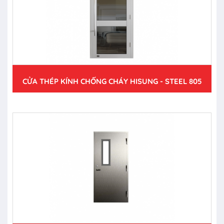
CỬA THÉP KÍNH CHỐNG CHÁY HISUNG - STEEL 805