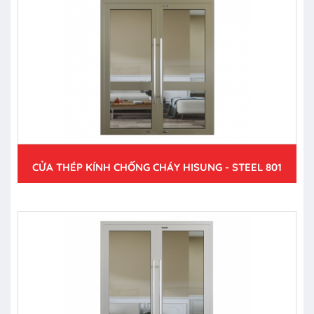
CỬA THÉP KÍNH CHỐNG CHÁY HISUNG - STEEL 801