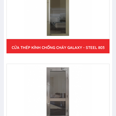
CỬA THÉP KÍNH CHỐNG CHÁY GALAXY - STEEL 803