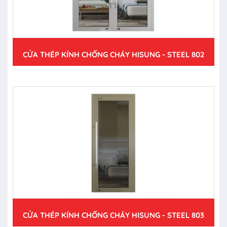
CỬA THÉP KÍNH CHỐNG CHÁY HISUNG - STEEL 802
CỬA THÉP KÍNH CHỐNG CHÁY HISUNG - STEEL 803