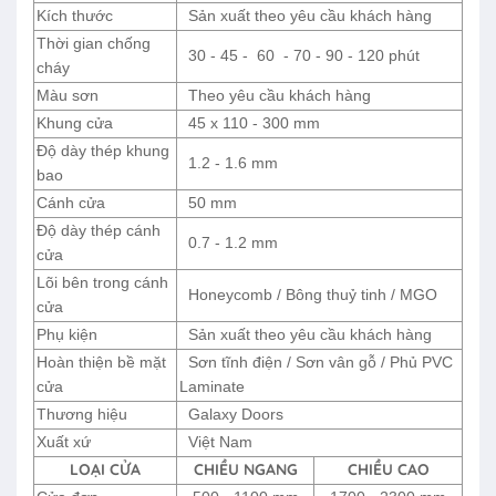
Kích thước
Sản xuất theo yêu cầu khách hàng
Thời gian chống
30 - 45 -
60
- 70 - 90 - 120 phút
cháy
Màu sơn
Theo yêu cầu khách hàng
Khung cửa
45 x 110 - 300 mm
Độ dày thép khung
1.2 - 1.6 mm
bao
Cánh cửa
50 mm
Độ dày thép cánh
0.7 - 1.2 mm
cửa
Lõi bên trong cánh
Honeycomb / Bông thuỷ tinh / MGO
cửa
Phụ kiện
Sản xuất theo yêu cầu khách hàng
Hoàn thiện bề mặt
Sơn tĩnh điện / Sơn vân gỗ / Phủ PVC
cửa
Laminate
Thương hiệu
Galaxy Doors
Xuất xứ
Việt Nam
LOẠI CỬA
CHIỀU NGANG
CHIỀU CAO