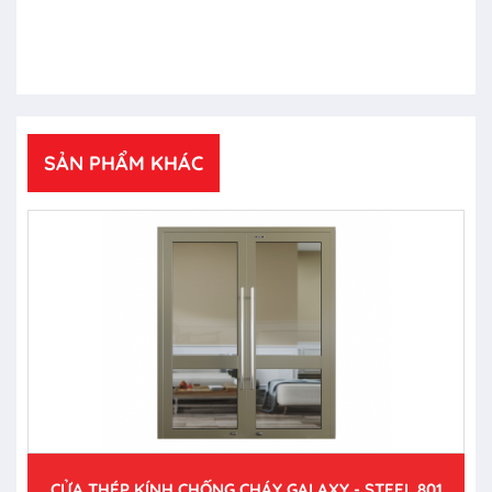
SẢN PHẨM KHÁC
CỬA THÉP KÍNH CHỐNG CHÁY GALAXY - STEEL 801