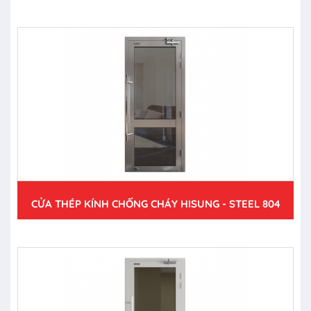
CỬA THÉP KÍNH CHỐNG CHÁY HISUNG - STEEL 804