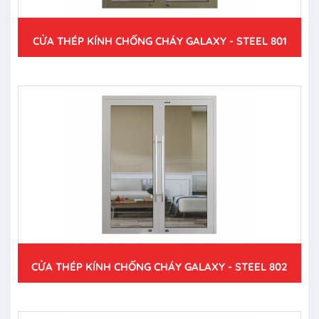
CỬA THÉP KÍNH CHỐNG CHÁY GALAXY - STEEL 801
CỬA THÉP KÍNH CHỐNG CHÁY GALAXY - STEEL 802