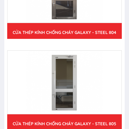
CỬA THÉP KÍNH CHỐNG CHÁY GALAXY - STEEL 804
CỬA THÉP KÍNH CHỐNG CHÁY GALAXY - STEEL 805