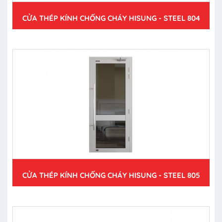
CỬA THÉP KÍNH CHỐNG CHÁY HISUNG - STEEL 804
CỬA THÉP KÍNH CHỐNG CHÁY HISUNG - STEEL 805