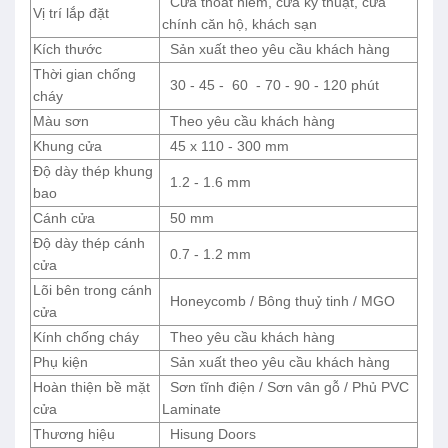
Cửa thoát hiểm, cửa kỹ thuật, cửa
Vị trí lắp đặt
chính căn hộ, khách sạn
Kích thước
Sản xuất theo yêu cầu khách hàng
Thời gian chống
30 - 45 -
60
- 70 - 90 - 120 phút
cháy
Màu sơn
Theo yêu cầu khách hàng
Khung cửa
45 x 110 - 300 mm
Độ dày thép khung
1.2 - 1.6 mm
bao
Cánh cửa
50 mm
Độ dày thép cánh
0.7 - 1.2 mm
cửa
Lõi bên trong cánh
Honeycomb / Bông thuỷ tinh / MGO
cửa
Kính chống cháy
Theo yêu cầu khách hàng
Phụ kiện
Sản xuất theo yêu cầu khách hàng
Hoàn thiện bề mặt
Sơn tĩnh điện / Sơn vân gỗ / Phủ PVC
cửa
Laminate
Thương hiệu
Hisung Doors