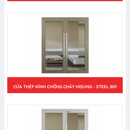
CỬA THÉP KÍNH CHỐNG CHÁY HISUNG - STEEL 801