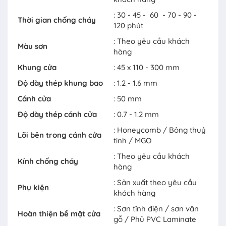
: 30 - 45 - 60 - 70 - 90 -
Thời gian chống cháy
120 phút
: Theo yêu cầu khách
Màu sơn
hàng
Khung cửa
: 45 x 110 - 300 mm
Độ dày thép khung bao
: 1.2 - 1.6 mm
Cánh cửa
: 50 mm
Độ dày thép cánh cửa
: 0.7 - 1.2 mm
: Honeycomb / Bông thuỷ
Lõi bên trong cánh cửa
tinh / MGO
: Theo yêu cầu khách
Kính chống cháy
hàng
: Sản xuất theo yêu cầu
Phụ kiện
khách hàng
: Sơn tĩnh điện / sơn vân
Hoàn thiện bề mặt cửa
gỗ / Phủ PVC Laminate