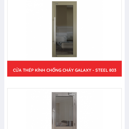
CỬA THÉP KÍNH CHỐNG CHÁY GALAXY - STEEL 803