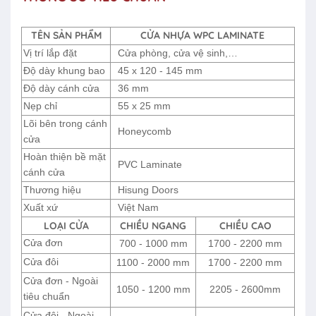
TÊN SẢN PHẨM
CỬA NHỰA WPC LAMINATE
Vị trí lắp đặt
Cửa phòng, cửa vệ sinh,…
Độ dày khung bao
45 x 120 - 145 mm
Độ dày cánh cửa
36 mm
Nẹp chỉ
55 x 25 mm
Lõi bên trong cánh
Honeycomb
cửa
Hoàn thiện bề mặt
PVC Laminate
cánh cửa
Thương hiệu
Hisung Doors
Xuất xứ
Việt Nam
LOẠI CỬA
CHIỀU NGANG
CHIỀU CAO
Cửa đơn
700 - 1000 mm
1700 - 2200 mm
Cửa đôi
1100 - 2000 mm
1700 - 2200 mm
Cửa đơn - Ngoài
1050 - 1200 mm
2205 - 2600mm
tiêu chuẩn
Cửa đôi - Ngoài