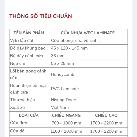
THÔNG SỐ TIÊU CHUẨN
TÊN SẢN PHẨM
CỬA NHỰA WPC LAMINATE
Vị trí lắp đặt
Cửa phòng, cửa vệ sinh,…
Độ dày khung bao
45 x 120 - 145 mm
Độ dày cánh cửa
36 mm
Nẹp chỉ
55 x 25 mm
Lõi bên trong cánh
Honeycomb
cửa
Hoàn thiện bề mặt
PVC Laminate
cánh cửa
Thương hiệu
Hisung Doors
Xuất xứ
Việt Nam
LOẠI CỬA
CHIỀU NGANG
CHIỀU CAO
Cửa đơn
700 - 1000 mm
1700 - 2200 mm
Cửa đôi
1100 - 2000 mm
1700 - 2200 mm