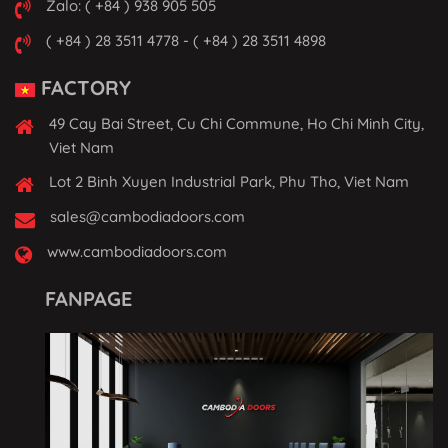
Zalo: ( +84 ) 938 905 505
( +84 ) 28 3511 4778 - ( +84 ) 28 3511 4898
FACTORY
49 Cay Bai Street, Cu Chi Commune, Ho Chi Minh City,
Viet Nam
Lot 2 Binh Xuyen Industrial Park, Phu Tho, Viet Nam
sales@cambodiadoors.com
www.cambodiadoors.com
FANPAGE