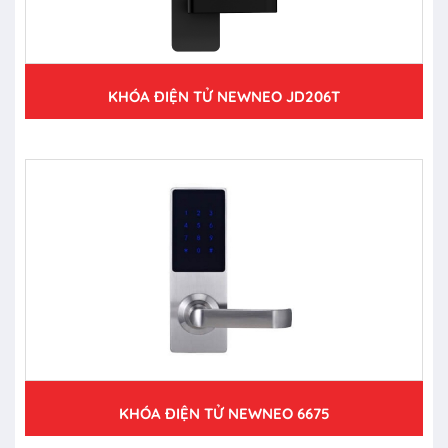
KHÓA ĐIỆN TỬ NEWNEO JD206T
KHÓA ĐIỆN TỬ NEWNEO 6675