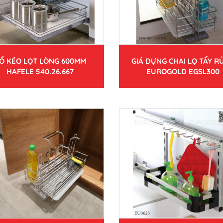
Ổ KÉO LỌT LÒNG 600MM
GIÁ ĐỰNG CHAI LỌ TẨY RỬ
HAFELE 540.26.667
EUROGOLD EGSL300