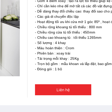
- Gồm 4 điểm xoay : tạo ra lực tối thiểu giúp k
- Chỉ cần kéo nhẹ để mở tất cả các đồ vật đựng
- Dễ dàng thay đổi chiều cao: thay đổi sao cho ph
- Các giá di chuyển độc lập
- Hoạt động tối ưu khi cửa mở 1 góc 85º , hoạt
- Chiều rộng khoang tủ tối thiểu : 800 mm
- Chiều rộng cửa tủ tối thiểu : 450mm
- Chiều cao khoang tủ : tối thiểu 1265mm
- Số lượng : 4 khay
- Màu hoàn thiện : Crom
- Phiên bản : xoay trái
- Tải trọng mỗi khay : 25Kg
- Trọn bộ gồm : mẫu khoan và lắp đặt, bao gồm 
- Đóng gói : 1 bộ
Liên hệ