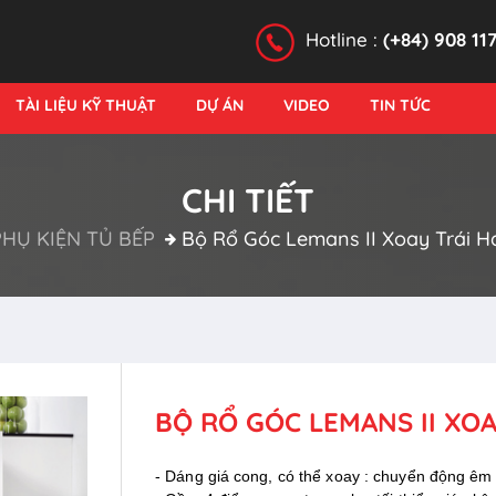
Hotline :
(+84) 908 11
TÀI LIỆU KỸ THUẬT
DỰ ÁN
VIDEO
TIN TỨC
CHI TIẾT
HỤ KIỆN TỦ BẾP
Bộ Rổ Góc Lemans II Xoay Trái H
BỘ RỔ GÓC LEMANS II XOA
- Dáng giá cong, có thể xoay : chuyển động êm a