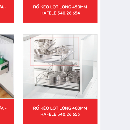
A -
RỔ KÉO LỌT LÒNG 450MM
HAFELE 540.26.654
A -
RỔ KÉO LỌT LÒNG 400MM
HAFELE 540.26.653