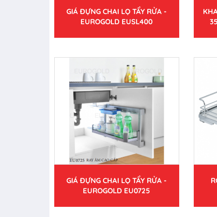
GIÁ ĐỰNG CHAI LỌ TẨY RỬA -
KHA
EUROGOLD EUSL400
3
GIÁ ĐỰNG CHAI LỌ TẨY RỬA -
R
EUROGOLD EU0725