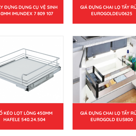
Y ĐỰNG DỤNG CỤ VỆ SINH
GIÁ ĐỰNG CHAI LỌ TẨY RỬ
50MM IMUNDEX 7 809 107
EUROGOLDEU0625
Ổ KÉO LỌT LÒNG 450MM
GIÁ ĐỰNG CHAI LỌ TẨY RỬ
HAFELE 540.24.504
EUROGOLD EUS800