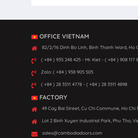
OFFICE VIETNAM
82/2/16 Dinh Bo Linh, Binh Thanh Ward, Ho C
( +84 ) 935 248 425 - Mr. Kiet - ( +84 ) 908 117 
Zalo: ( +84 ) 938 905 505
( +84 ) 28 3511 4778 - ( +84 ) 28 3511 4898
FACTORY
49 Cay Bai Street, Cu Chi Commune, Ho Chi 
Lot 2 Binh Xuyen Industrial Park, Phu Tho, V
sales@cambodiadoors.com