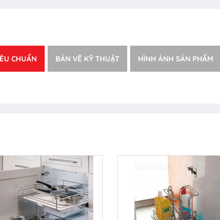
IÊU CHUẨN
BẢN VẼ KỸ THUẬT
HÌNH ẢNH SẢN PHẨM