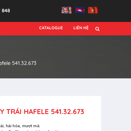
7 848
CATALOGUE
LIÊN HỆ
afele 541.32.673
Y TRÁI HAFELE 541.32.673
́i, hài hòa, mượt mà