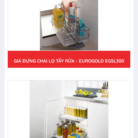
GIÁ ĐỰNG CHAI LỌ TẨY RỬA - EUROGOLD EGSL300