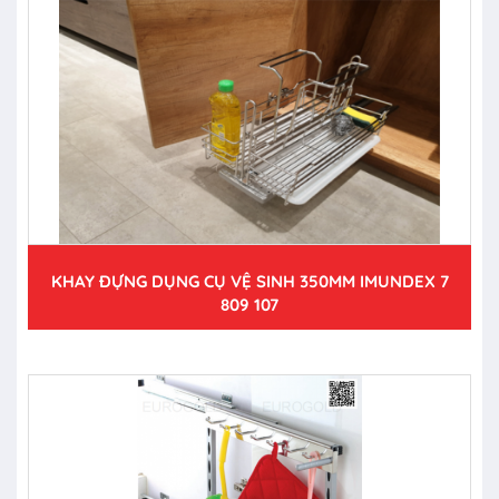
KHAY ĐỰNG DỤNG CỤ VỆ SINH 350MM IMUNDEX 7
809 107