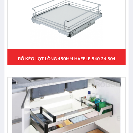
RỔ KÉO LỌT LÒNG 450MM HAFELE 540.24.504