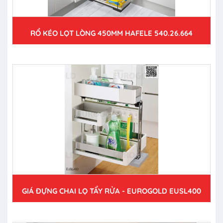
RỔ KÉO LỌT LÒNG 450MM HAFELE 540.26.664
GIÁ ĐỰNG CHAI LỌ TẨY RỬA - EUROGOLD EUSL400