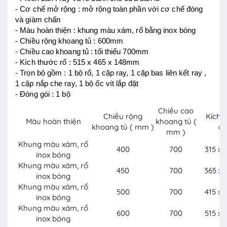
- Cơ chế mở rộng : mở rộng toàn phần với cơ chế đóng
và giàm chấn
- Màu hoàn thiện : khung màu xám, rổ bằng inox bóng
- Chiều rộng khoang tủ : 600mm
- Chiều cao khoang tủ : tối thiểu 700mm
- Kích thước rổ : 515 x 465 x 148mm
- Trọn bộ gồm : 1 bộ rổ, 1 cặp ray, 1 cặp bas liên kết ray ,
1 cặp nắp che ray, 1 bộ ốc vít lắp đặt
- Đóng gói : 1 bộ
Chiều cao
Chiều rộng
Kích t
Màu hoàn thiện
khoang tủ (
khoang tủ ( mm )
(
mm )
Khung màu xám, rổ
400
700
315 x 
inox bóng
Khung màu xám, rổ
450
700
365 x 
inox bóng
Khung màu xám, rổ
500
700
415 x 
inox bóng
Khung màu xám, rổ
600
700
515 x 
inox bóng