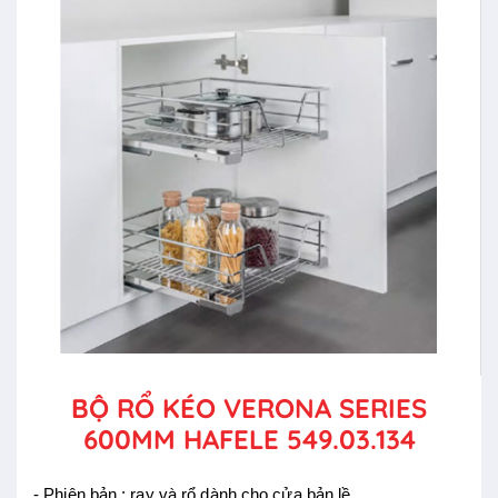
BỘ RỔ KÉO VERONA SERIES
600MM HAFELE 549.03.134
- Phiên bản : ray và rổ dành cho cửa bản lề