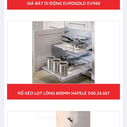
GIÁ BÁT DI ĐỘNG EUROGOLD EVI160
RỔ KÉO LỌT LÒNG 600MM HAFELE 540.26.667