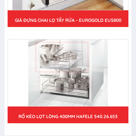
GIÁ ĐỰNG CHAI LỌ TẨY RỬA - EUROGOLD EUS800
RỔ KÉO LỌT LÒNG 400MM HAFELE 540.26.653