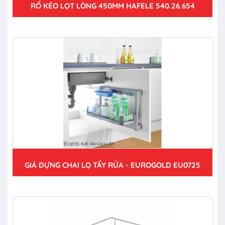
RỔ KÉO LỌT LÒNG 450MM HAFELE 540.26.654
GIÁ ĐỰNG CHAI LỌ TẨY RỬA - EUROGOLD EU0725