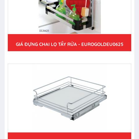
GIÁ ĐỰNG CHAI LỌ TẨY RỬA - EUROGOLDEU0625