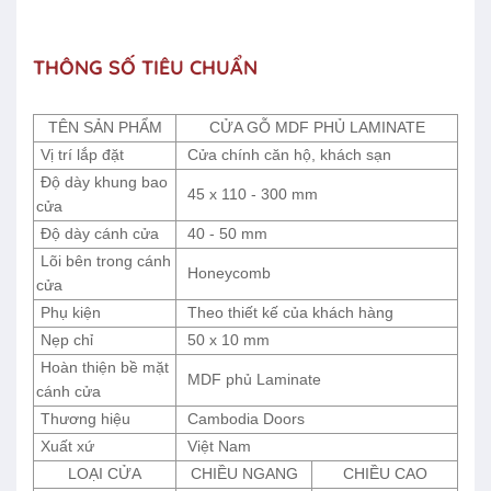
THÔNG SỐ TIÊU CHUẨN
TÊN SẢN PHẨM
CỬA GỖ MDF PHỦ LAMINATE
Vị trí lắp đặt
Cửa chính căn hộ, khách sạn
Độ dày khung bao
45 x 110 - 300 mm
cửa
Độ dày cánh cửa
40 - 50 mm
Lõi bên trong cánh
Honeycomb
cửa
Phụ kiện
Theo thiết kế của khách hàng
Nẹp chỉ
50 x 10 mm
Hoàn thiện bề mặt
MDF phủ Laminate
cánh cửa
Thương hiệu
Cambodia Doors
Xuất xứ
Việt Nam
LOẠI CỬA
CHIỀU NGANG
CHIỀU CAO