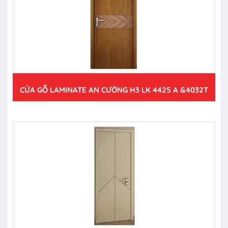
CỬA GỖ LAMINATE AN CƯỜNG H3 LK 4425 A &4032T