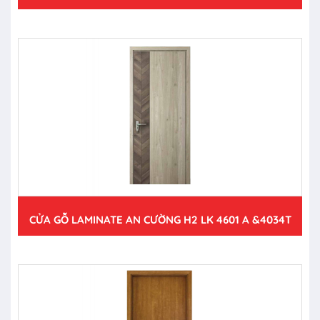
CỬA GỖ LAMINATE AN CƯỜNG H2 LK 4601 A &4034T