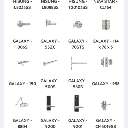
HISUNG -
HISUNG -
HISUNG -
NEW STAR -
L8033SS
L8088SS
T20103SS
CL164
GALAXY -
GALAXY -
GALAXY -
GALAXY - 114
006S
55ZC
70STS
x 76 x 3
GALAXY -
GALAXY -
GALAXY - 150
GALAXY - 938
500S
560S
GALAXY -
GALAXY -
GALAXY -
GALAXY -
8804
9200
9201
CM5019SS