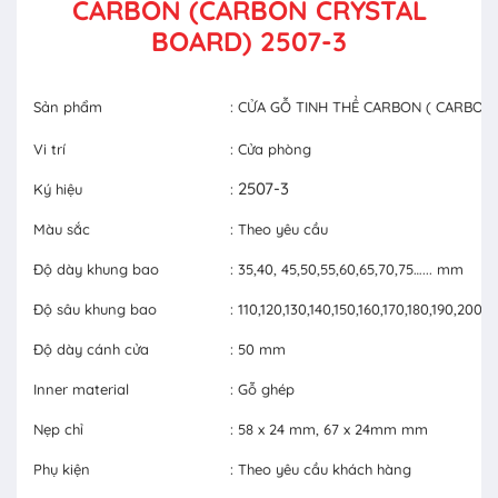
CARBON (CARBON CRYSTAL
BOARD) 2507-3
Sản phẩm
: CỬA GỖ TINH THỂ CARBON ( CARBON
Vi trí
: Cửa phòng
2507-3
Ký hiệu
:
Màu sắc
: Theo yêu cầu
Độ dày khung bao
: 35,40, 45,50,55,60,65,70,75…... mm
Độ sâu khung bao
: 110,120,130,140,150,160,170,180,190,20
Độ dày cánh cửa
: 50 mm
Inner material
: Gỗ ghép
Nẹp chỉ
: 58 x 24 mm, 67 x 24mm mm
Phụ kiện
: Theo yêu cầu khách hàng