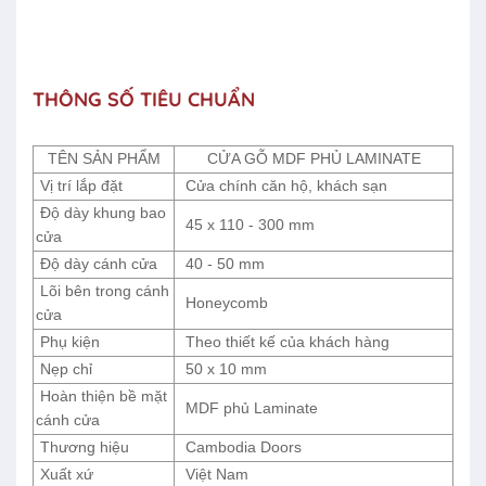
THÔNG SỐ TIÊU CHUẨN
TÊN SẢN PHẨM
CỬA GỖ MDF PHỦ LAMINATE
Vị trí lắp đặt
Cửa chính căn hộ, khách sạn
Độ dày khung bao
45 x 110 - 300 mm
cửa
Độ dày cánh cửa
40 - 50 mm
Lõi bên trong cánh
Honeycomb
cửa
Phụ kiện
Theo thiết kế của khách hàng
Nẹp chỉ
50 x 10 mm
Hoàn thiện bề mặt
MDF phủ Laminate
cánh cửa
Thương hiệu
Cambodia Doors
Xuất xứ
Việt Nam