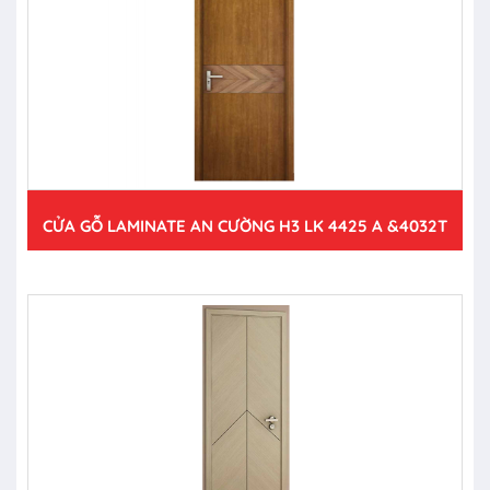
CỬA GỖ LAMINATE AN CƯỜNG H3 LK 4425 A &4032T