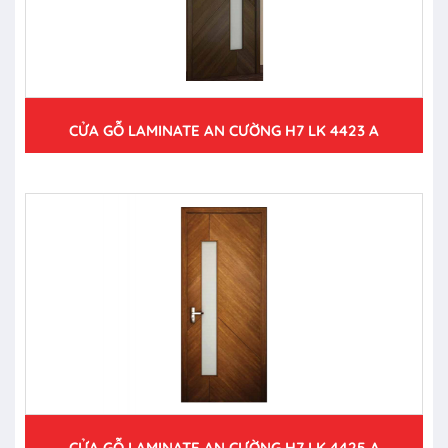
CỬA GỖ LAMINATE AN CƯỜNG H7 LK 4423 A
CỬA GỖ LAMINATE AN CƯỜNG H7 LK 4425 A