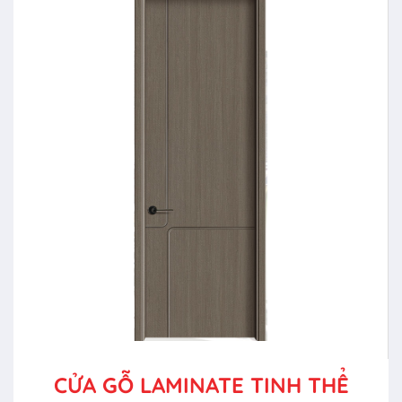
CỬA GỖ LAMINATE TINH THỂ