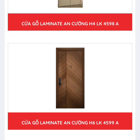
CỬA GỖ LAMINATE AN CƯỜNG H4 LK 4598 A
CỬA GỖ LAMINATE AN CƯỜNG H6 LK 4599 A