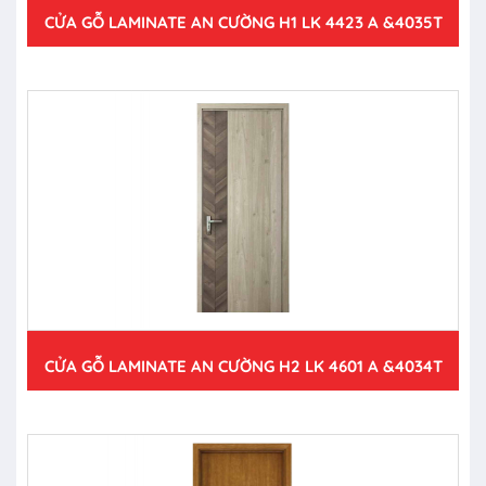
CỬA GỖ LAMINATE AN CƯỜNG H1 LK 4423 A &4035T
CỬA GỖ LAMINATE AN CƯỜNG H2 LK 4601 A &4034T