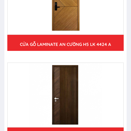
CỬA GỖ LAMINATE AN CƯỜNG H5 LK 4424 A