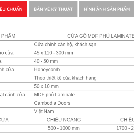
IÊU CHUẨN
BẢN VẼ KỸ THUẬT
HÌNH ẢNH SẢN PHẨM
N PHẨM
CỬA GỖ MDF PHỦ LAMINAT
Cửa chính căn hộ, khách sạn
ao cửa
45 x 110 - 300 mm
a
40 - 50 mm
ánh cửa
Honeycomb
Theo thiết kế của khách hàng
50 x 10 mm
ặt cánh cửa
MDF phủ Laminate
Cambodia Doors
Việt Nam
CỬA
CHIỀU NGANG
CHIỀ
500 - 1000 mm
1700 - 