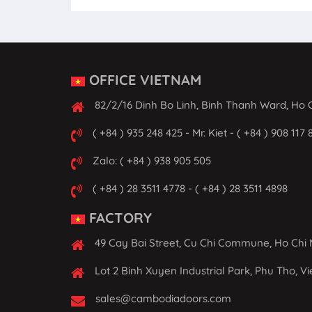
OFFICE VIETNAM
82/2/16 Dinh Bo Linh, Binh Thanh Ward, Ho C
( +84 ) 935 248 425 - Mr. Kiet - ( +84 ) 908 117 
Zalo: ( +84 ) 938 905 505
( +84 ) 28 3511 4778 - ( +84 ) 28 3511 4898
FACTORY
49 Cay Bai Street, Cu Chi Commune, Ho Chi 
Lot 2 Binh Xuyen Industrial Park, Phu Tho, V
sales@cambodiadoors.com