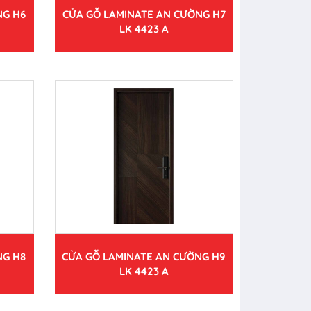
NG H6
CỬA GỖ LAMINATE AN CƯỜNG H7
LK 4423 A
NG H8
CỬA GỖ LAMINATE AN CƯỜNG H9
LK 4423 A