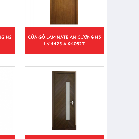
NG H2
CỬA GỖ LAMINATE AN CƯỜNG H3
LK 4425 A &4032T