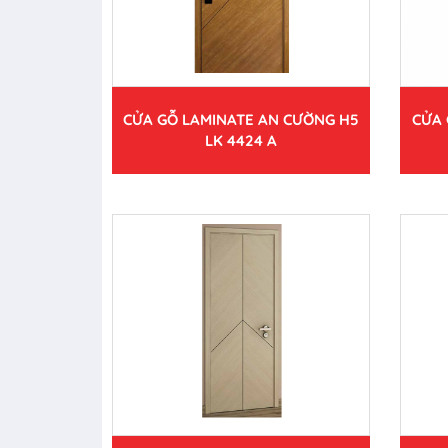
CỬA GỖ LAMINATE AN CƯỜNG H5
CỬA 
LK 4424 A