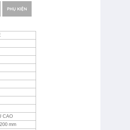
PHỤ KIỆN
E
U CAO
2200 mm