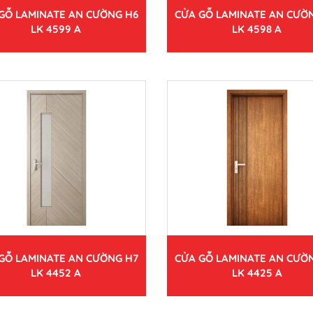
GỖ LAMINATE AN CƯỜNG H6
CỬA GỖ LAMINATE AN CƯỜ
LK 4599 A
LK 4598 A
GỖ LAMINATE AN CƯỜNG H7
CỬA GỖ LAMINATE AN CƯỜ
LK 4452 A
LK 4425 A