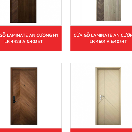
GỖ LAMINATE AN CƯỜNG H1
CỬA GỖ LAMINATE AN CƯỜ
LK 4423 A &4035T
LK 4601 A &4034T