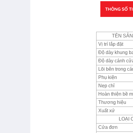
THÔNG SỐ T
TÊN SẢ
Vị trí lắp đặt
Độ dày khung b
Độ dày cánh cử
Lõi bên trong c
Phụ kiện
Nẹp chỉ
Hoàn thiện bề m
Thương hiệu
Xuất xứ
LOẠI 
Cửa đơn