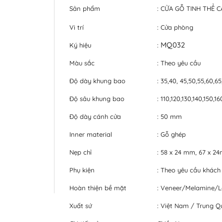
Sản phẩm
: CỬA GỖ TINH THỂ 
Vi trí
: Cửa phòng
MQ032
Ký hiệu
:
Màu sắc
: Theo yêu cầu
Độ dày khung bao
: 35,40, 45,50,55,60,6
Độ sâu khung bao
: 110,120,130,140,150,
Độ dày cánh cửa
: 50 mm
Inner material
: Gỗ ghép
Nẹp chỉ
: 58 x 24 mm, 67 x 
Phụ kiện
: Theo yêu cầu khách
Hoàn thiện bề mặt
: Veneer/Melamine/
Xuất sứ
: Việt Nam / Trung Q