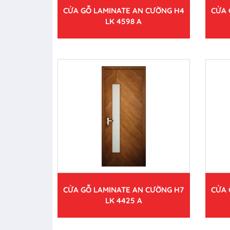
CỬA GỖ LAMINATE AN CƯỜNG H4
CỬA 
LK 4598 A
CỬA GỖ LAMINATE AN CƯỜNG H7
CỬA 
LK 4425 A