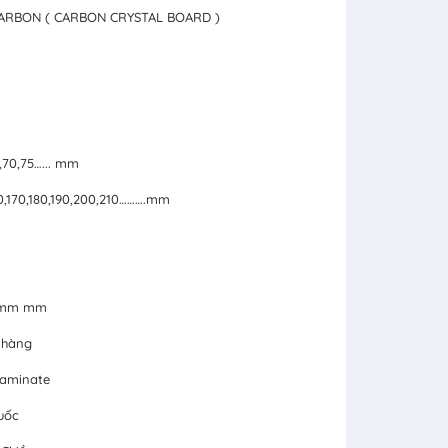
CARBON ( CARBON CRYSTAL BOARD )
5,70,75…... mm
160,170,180,190,200,210……….mm
24mm mm
 hàng
Laminate
uốc