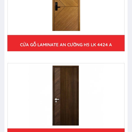
CỬA GỖ LAMINATE AN CƯỜNG H5 LK 4424 A