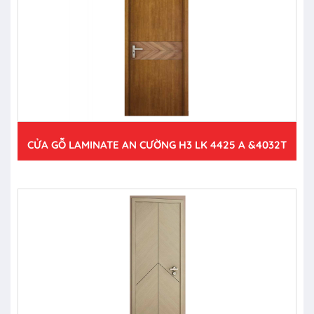
CỬA GỖ LAMINATE AN CƯỜNG H3 LK 4425 A &4032T