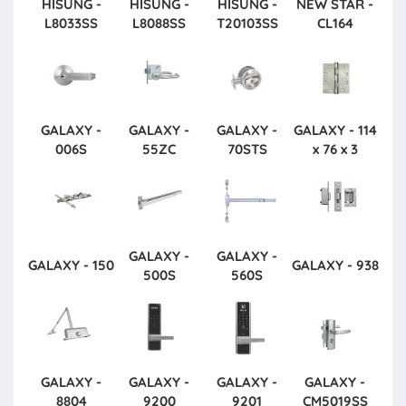
HISUNG -
HISUNG -
HISUNG -
NEW STAR -
L8033SS
L8088SS
T20103SS
CL164
GALAXY -
GALAXY -
GALAXY -
GALAXY - 114
006S
55ZC
70STS
x 76 x 3
GALAXY -
GALAXY -
GALAXY - 150
GALAXY - 938
500S
560S
GALAXY -
GALAXY -
GALAXY -
GALAXY -
8804
9200
9201
CM5019SS