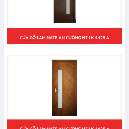
CỬA GỖ LAMINATE AN CƯỜNG H7 LK 4423 A
CỬA GỖ LAMINATE AN CƯỜNG H7 LK 4425 A