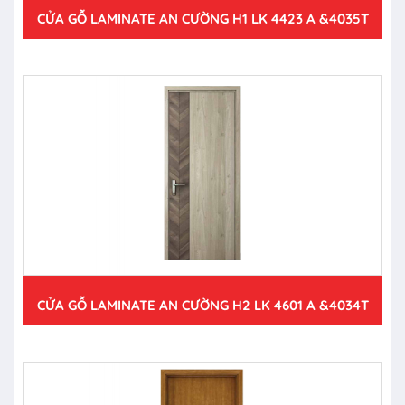
CỬA GỖ LAMINATE AN CƯỜNG H1 LK 4423 A &4035T
CỬA GỖ LAMINATE AN CƯỜNG H2 LK 4601 A &4034T