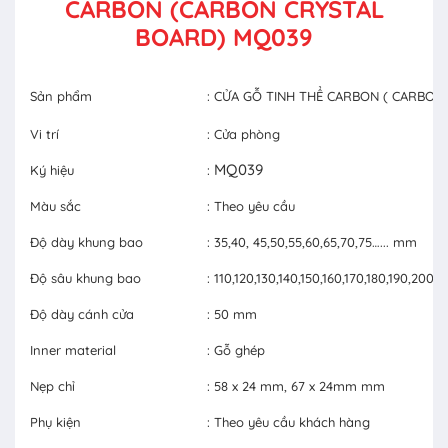
CARBON (CARBON CRYSTAL
BOARD) MQ039
Sản phẩm
: CỬA GỖ TINH THỂ CARBON ( CARBON
Vi trí
: Cửa phòng
MQ039
Ký hiệu
:
Màu sắc
: Theo yêu cầu
Độ dày khung bao
: 35,40, 45,50,55,60,65,70,75…... mm
Độ sâu khung bao
: 110,120,130,140,150,160,170,180,190,20
Độ dày cánh cửa
: 50 mm
Inner material
: Gỗ ghép
Nẹp chỉ
: 58 x 24 mm, 67 x 24mm mm
Phụ kiện
: Theo yêu cầu khách hàng