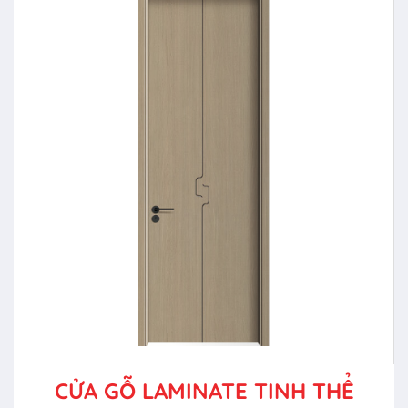
CỬA GỖ LAMINATE TINH THỂ