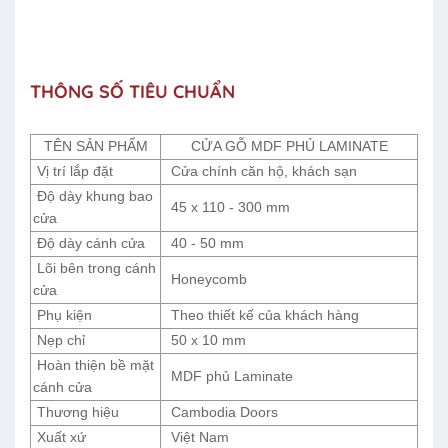
THÔNG SỐ TIÊU CHUẨN
TÊN SẢN PHẨM
CỬA GỖ MDF PHỦ LAMINATE
Vị trí lắp đặt
Cửa chính căn hộ, khách sạn
Độ dày khung bao
45 x 110 - 300 mm
cửa
Độ dày cánh cửa
40 - 50 mm
Lõi bên trong cánh
Honeycomb
cửa
Phụ kiện
Theo thiết kế của khách hàng
Nẹp chỉ
50 x 10 mm
Hoàn thiện bề mặt
MDF phủ Laminate
cánh cửa
Thương hiệu
Cambodia Doors
Xuất xứ
Việt Nam