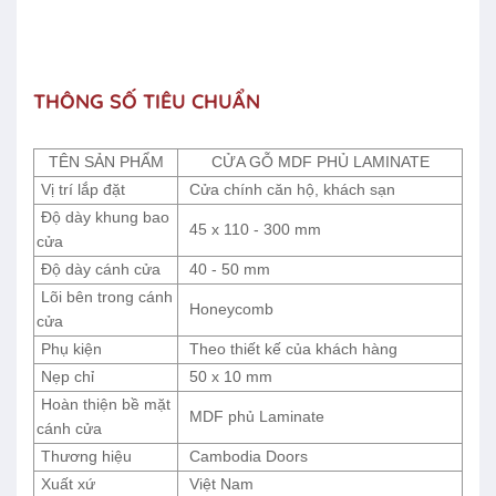
THÔNG SỐ TIÊU CHUẨN
TÊN SẢN PHẨM
CỬA GỖ MDF PHỦ LAMINATE
Vị trí lắp đặt
Cửa chính căn hộ, khách sạn
Độ dày khung bao
45 x 110 - 300 mm
cửa
Độ dày cánh cửa
40 - 50 mm
Lõi bên trong cánh
Honeycomb
cửa
Phụ kiện
Theo thiết kế của khách hàng
Nẹp chỉ
50 x 10 mm
Hoàn thiện bề mặt
MDF phủ Laminate
cánh cửa
Thương hiệu
Cambodia Doors
Xuất xứ
Việt Nam