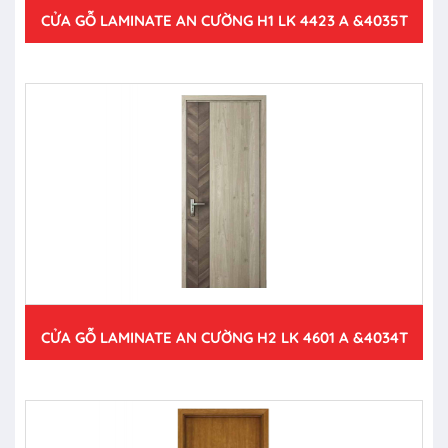
CỬA GỖ LAMINATE AN CƯỜNG H1 LK 4423 A &4035T
CỬA GỖ LAMINATE AN CƯỜNG H2 LK 4601 A &4034T