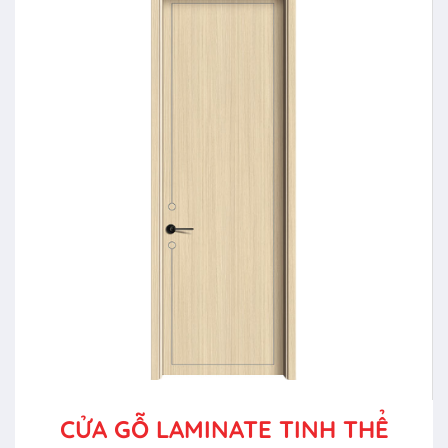
CỬA GỖ LAMINATE TINH THỂ