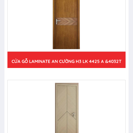
CỬA GỖ LAMINATE AN CƯỜNG H3 LK 4425 A &4032T