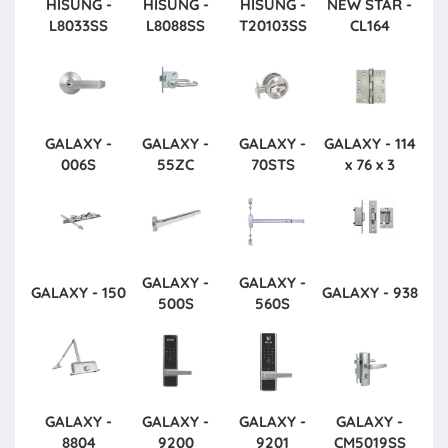
HISUNG -
HISUNG -
HISUNG -
NEW STAR -
L8033SS
L8088SS
T20103SS
CL164
GALAXY -
GALAXY -
GALAXY -
GALAXY - 114
006S
55ZC
70STS
x 76 x 3
GALAXY -
GALAXY -
GALAXY - 150
GALAXY - 938
500S
560S
GALAXY -
GALAXY -
GALAXY -
GALAXY -
8804
9200
9201
CM5019SS