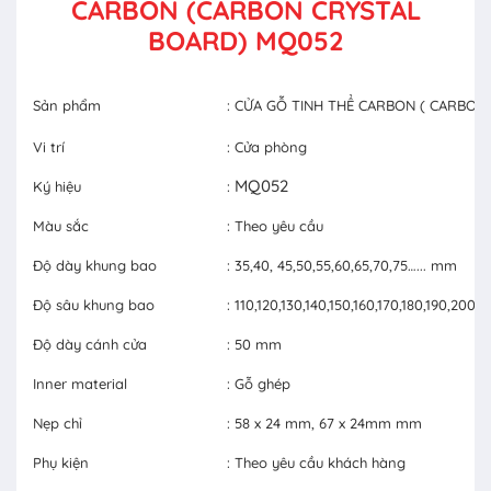
CARBON (CARBON CRYSTAL
BOARD) MQ052
Sản phẩm
: CỬA GỖ TINH THỂ CARBON ( CARBON
Vi trí
: Cửa phòng
MQ052
Ký hiệu
:
Màu sắc
: Theo yêu cầu
Độ dày khung bao
: 35,40, 45,50,55,60,65,70,75…... mm
Độ sâu khung bao
: 110,120,130,140,150,160,170,180,190,20
Độ dày cánh cửa
: 50 mm
Inner material
: Gỗ ghép
Nẹp chỉ
: 58 x 24 mm, 67 x 24mm mm
Phụ kiện
: Theo yêu cầu khách hàng