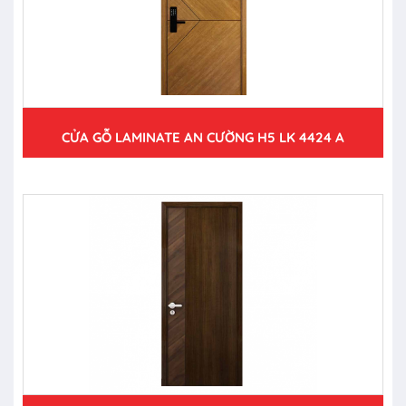
CỬA GỖ LAMINATE AN CƯỜNG H5 LK 4424 A