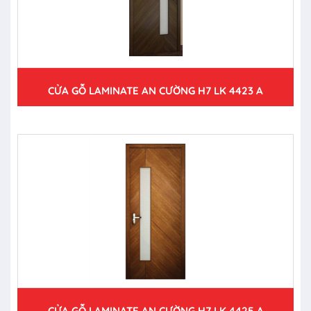
CỬA GỖ LAMINATE AN CƯỜNG H7 LK 4423 A
CỬA GỖ LAMINATE AN CƯỜNG H7 LK 4425 A