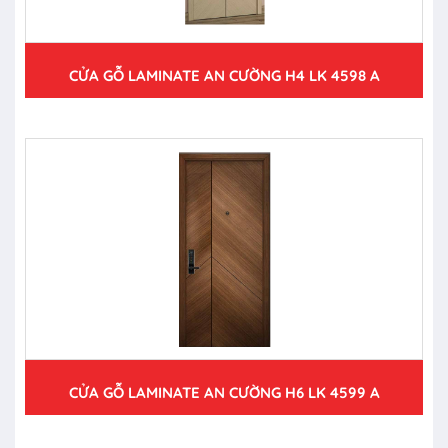
CỬA GỖ LAMINATE AN CƯỜNG H4 LK 4598 A
CỬA GỖ LAMINATE AN CƯỜNG H6 LK 4599 A