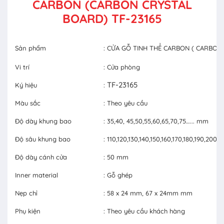
CARBON (CARBON CRYSTAL
BOARD) TF-23165
Sản phẩm
: CỬA GỖ TINH THỂ CARBON ( CARBON
Vi trí
: Cửa phòng
TF-23165
Ký hiệu
:
Màu sắc
: Theo yêu cầu
Độ dày khung bao
: 35,40, 45,50,55,60,65,70,75…... mm
Độ sâu khung bao
: 110,120,130,140,150,160,170,180,190,20
Độ dày cánh cửa
: 50 mm
Inner material
: Gỗ ghép
Nẹp chỉ
: 58 x 24 mm, 67 x 24mm mm
Phụ kiện
: Theo yêu cầu khách hàng