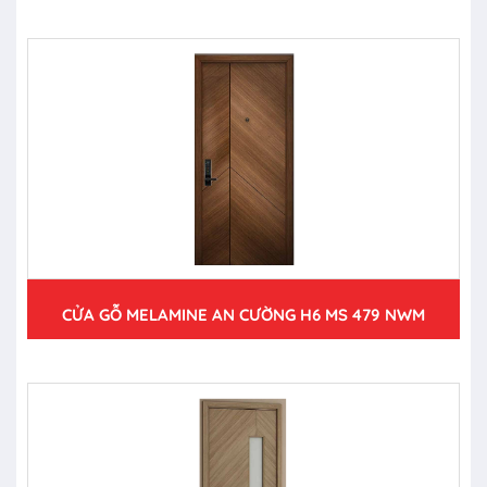
CỬA GỖ MELAMINE AN CƯỜNG H6 MS 479 NWM