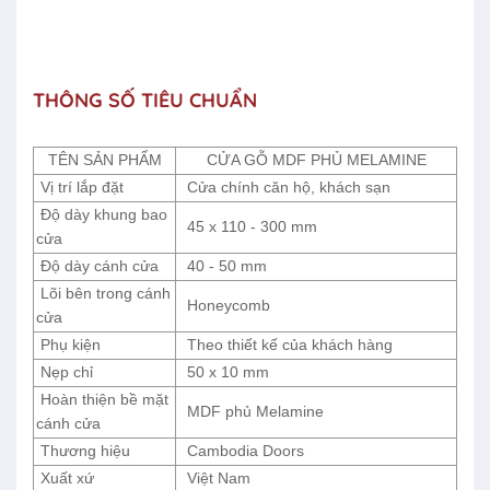
THÔNG SỐ TIÊU CHUẨN
TÊN SẢN PHẨM
CỬA GỖ MDF PHỦ MELAMINE
Vị trí lắp đặt
Cửa chính căn hộ, khách sạn
Độ dày khung bao
45 x 110 - 300 mm
cửa
Độ dày cánh cửa
40 - 50 mm
Lõi bên trong cánh
Honeycomb
cửa
Phụ kiện
Theo thiết kế của khách hàng
Nẹp chỉ
50 x 10 mm
Hoàn thiện bề mặt
MDF phủ Melamine
cánh cửa
Thương hiệu
Cambodia Doors
Xuất xứ
Việt Nam