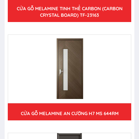
CỬA GỖ MELAMINE TINH THỂ CARBON (CARBON
CRYSTAL BOARD) TF-23163
CỬA GỖ MELAMINE AN CƯỜNG H7 MS 644RM