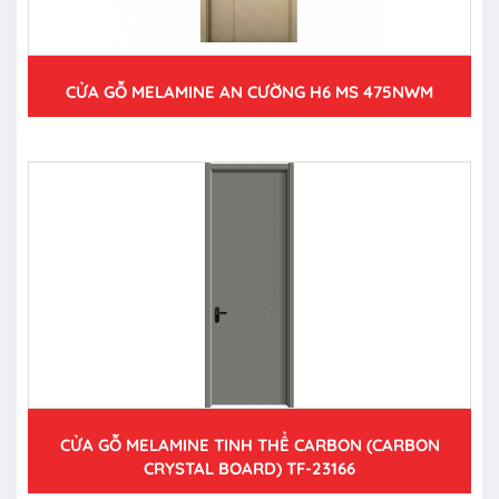
CỬA GỖ MELAMINE AN CƯỜNG H6 MS 475NWM
CỬA GỖ MELAMINE TINH THỂ CARBON (CARBON
CRYSTAL BOARD) TF-23166