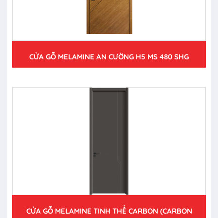
CỬA GỖ MELAMINE AN CƯỜNG H5 MS 480 SHG
CỬA GỖ MELAMINE TINH THỂ CARBON (CARBON