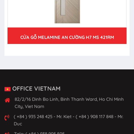
CỬA GỖ MELAMINE AN CƯỜNG H7 MS 421RM
OFFICE VIETNAM
82/2/16 Dinh Bo Linh, Binh Thanh Ward, Ho Chi Minh
City, Viet Nam
( +84 ) 935 248 425 - Mr. Kiet - ( +84 ) 908 117 848 - Mr.
Duc
Zalo: ( +84 ) 938 905 505