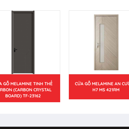
A GỖ MELAMINE TINH THỂ
CỬA GỖ MELAMINE AN C
RBON (CARBON CRYSTAL
H7 MS 421RM
BOARD) TF-23162