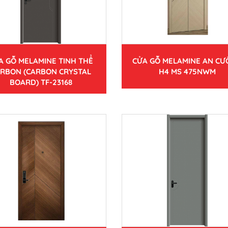
A GỖ MELAMINE TINH THỂ
CỬA GỖ MELAMINE AN C
RBON (CARBON CRYSTAL
H4 MS 475NWM
BOARD) TF-23168