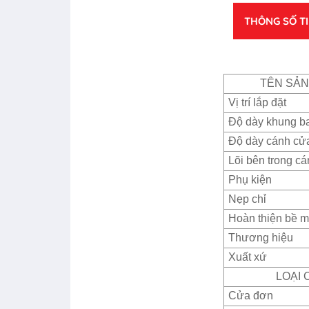
THÔNG SỐ T
TÊN SẢ
Vị trí lắp đặt
Độ dày khung b
Độ dày cánh cử
Lõi bên trong c
Phụ kiện
Nẹp chỉ
Hoàn thiện bề m
Thương hiệu
Xuất xứ
LOẠI 
Cửa đơn