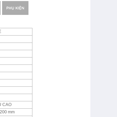
PHỤ KIỆN
E
U CAO
2200 mm