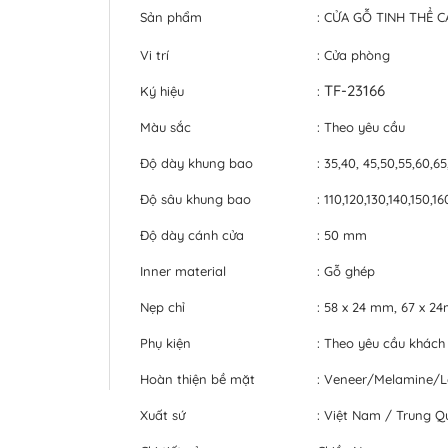
Sản phẩm
: CỬA GỖ TINH THỂ 
Vi trí
: Cửa phòng
TF-23166
Ký hiệu
:
Màu sắc
: Theo yêu cầu
Độ dày khung bao
: 35,40, 45,50,55,60,6
Độ sâu khung bao
: 110,120,130,140,150,
Độ dày cánh cửa
: 50 mm
Inner material
: Gỗ ghép
Nẹp chỉ
: 58 x 24 mm, 67 x 
Phụ kiện
: Theo yêu cầu khách
Hoàn thiện bề mặt
: Veneer/Melamine/
Xuất sứ
: Việt Nam / Trung Q