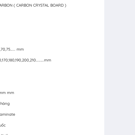
CARBON ( CARBON CRYSTAL BOARD )
5,70,75…... mm
160,170,180,190,200,210……….mm
24mm mm
 hàng
Laminate
uốc