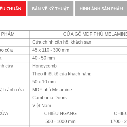
IÊU CHUẨN
BẢN VẼ KỸ THUẬT
HÌNH ẢNH SẢN PHẨM
N PHẨM
CỬA GỖ MDF PHỦ MELAMIN
Cửa chính căn hộ, khách sạn
ao cửa
45 x 110 - 300 mm
a
40 - 50 mm
ánh cửa
Honeycomb
Theo thiết kế của khách hàng
50 x 10 mm
ặt cánh cửa
MDF phủ Melamine
Cambodia Doors
Việt Nam
CỬA
CHIỀU NGANG
CHIỀ
500 - 1000 mm
1700 - 