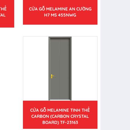
THỂ
CỬA GỖ MELAMINE AN CƯỜNG
TAL
H7 MS 455NWG
CỬA GỖ MELAMINE TINH THỂ
CARBON (CARBON CRYSTAL
BOARD) TF-23163