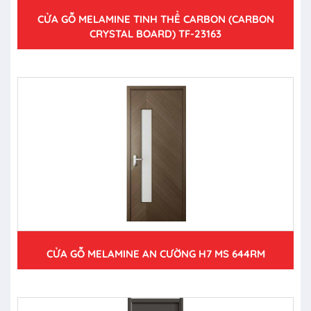
CỬA GỖ MELAMINE TINH THỂ CARBON (CARBON
CRYSTAL BOARD) TF-23163
CỬA GỖ MELAMINE AN CƯỜNG H7 MS 644RM