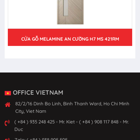
CỬA GỖ MELAMINE AN CƯỜNG H7 MS 421RM
OFFICE VIETNAM
82/2/16 Dinh Bo Linh, Binh Thanh Ward, Ho Chi Minh
City, Viet Nam
( +84 ) 935 248 425 - Mr. Kiet - ( +84 ) 908 117 848 - Mr.
Duc
Zalo: ( +84 ) 938 905 505