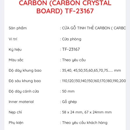
CARBON (CARBON CRYSTAL
BOARD) TF-23167
Sản phẩm
: CỬA GỖ TINH THỂ CARBON ( CARBON
Vi trí
: Cửa phòng
TF-23167
Ký hiệu
:
Màu sắc
: Theo yêu cầu
Độ dày khung bao
: 35,40, 45,50,55,60,65,70,75…... mm
Độ sâu khung bao
: 110,120,130,140,150,160,170,180,190,20
Độ dày cánh cửa
: 50 mm
Inner material
: Gỗ ghép
Nẹp chỉ
: 58 x 24 mm, 67 x 24mm mm
Phụ kiện
: Theo yêu cầu khách hàng