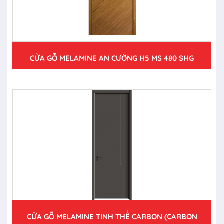
CỬA GỖ MELAMINE AN CƯỜNG H5 MS 480 SHG
CỬA GỖ MELAMINE TINH THỂ CARBON (CARBON