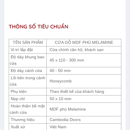
THÔNG SỐ TIÊU CHUẨN
TÊN SẢN PHẨM
CỬA GỖ MDF PHỦ MELAMINE
Vị trí lắp đặt
Cửa chính căn hộ, khách sạn
Độ dày khung bao
45 x 110 - 300 mm
cửa
Độ dày cánh cửa
40 - 50 mm
Lõi bên trong cánh
Honeycomb
cửa
Phụ kiện
Theo thiết kế của khách hàng
Nẹp chỉ
50 x 10 mm
Hoàn thiện bề mặt
MDF phủ Melamine
cánh cửa
Thương hiệu
Cambodia Doors
Xuất xứ
Việt Nam