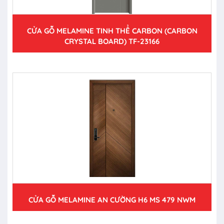
CỬA GỖ MELAMINE TINH THỂ CARBON (CARBON
CRYSTAL BOARD) TF-23166
CỬA GỖ MELAMINE AN CƯỜNG H6 MS 479 NWM