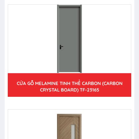
CỬA GỖ MELAMINE TINH THỂ CARBON (CARBON
CRYSTAL BOARD) TF-23165