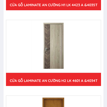
CỬA GỖ LAMINATE AN CƯỜNG H1 LK 4423 A &4035T
CỬA GỖ LAMINATE AN CƯỜNG H2 LK 4601 A &4034T