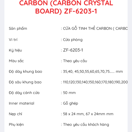
CARBON (CARBON CRYSTAL
BOARD) ZF-6203-1
Sản phẩm
: CỬA GỖ TINH THỂ CARBON ( CARBON
Vi trí
: Cửa phòng
ZF-6203-1
Ký hiệu
:
Màu sắc
: Theo yêu cầu
Độ dày khung bao
: 35,40, 45,50,55,60,65,70,75…... mm
Độ sâu khung bao
: 110,120,130,140,150,160,170,180,190,20
Độ dày cánh cửa
: 50 mm
Inner material
: Gỗ ghép
Nẹp chỉ
: 58 x 24 mm, 67 x 24mm mm
Phụ kiện
: Theo yêu cầu khách hàng