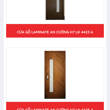
CỬA GỖ LAMINATE AN CƯỜNG H7 LK 4423 A
CỬA GỖ LAMINATE AN CƯỜNG H7 LK 4425 A