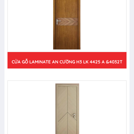
CỬA GỖ LAMINATE AN CƯỜNG H3 LK 4425 A &4032T