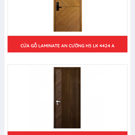
CỬA GỖ LAMINATE AN CƯỜNG H5 LK 4424 A