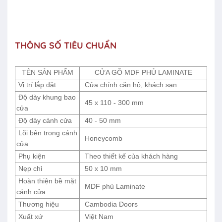
THÔNG SỐ TIÊU CHUẨN
TÊN SẢN PHẨM
CỬA GỖ MDF PHỦ LAMINATE
Vị trí lắp đặt
Cửa chính căn hộ, khách sạn
Độ dày khung bao
45 x 110 - 300 mm
cửa
Độ dày cánh cửa
40 - 50 mm
Lõi bên trong cánh
Honeycomb
cửa
Phụ kiện
Theo thiết kế của khách hàng
Nẹp chỉ
50 x 10 mm
Hoàn thiện bề mặt
MDF phủ Laminate
cánh cửa
Thương hiệu
Cambodia Doors
Xuất xứ
Việt Nam