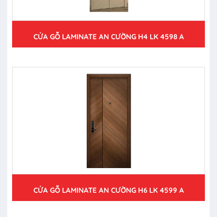
CỬA GỖ LAMINATE AN CƯỜNG H4 LK 4598 A
CỬA GỖ LAMINATE AN CƯỜNG H6 LK 4599 A