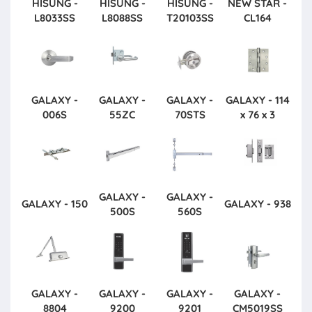
HISUNG -
HISUNG -
HISUNG -
NEW STAR -
L8033SS
L8088SS
T20103SS
CL164
GALAXY -
GALAXY -
GALAXY -
GALAXY - 114
006S
55ZC
70STS
x 76 x 3
GALAXY -
GALAXY -
GALAXY - 150
GALAXY - 938
500S
560S
GALAXY -
GALAXY -
GALAXY -
GALAXY -
8804
9200
9201
CM5019SS