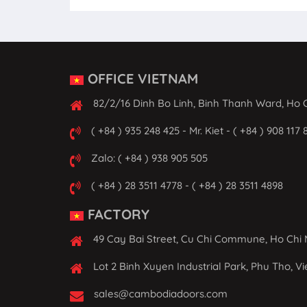
OFFICE VIETNAM
82/2/16 Dinh Bo Linh, Binh Thanh Ward, Ho C
( +84 ) 935 248 425 - Mr. Kiet - ( +84 ) 908 117 
Zalo: ( +84 ) 938 905 505
( +84 ) 28 3511 4778 - ( +84 ) 28 3511 4898
FACTORY
49 Cay Bai Street, Cu Chi Commune, Ho Chi 
Lot 2 Binh Xuyen Industrial Park, Phu Tho, V
sales@cambodiadoors.com