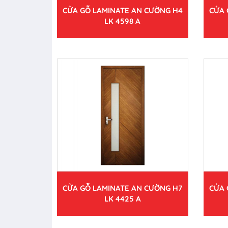
CỬA GỖ LAMINATE AN CƯỜNG H4
CỬA 
LK 4598 A
CỬA GỖ LAMINATE AN CƯỜNG H7
CỬA 
LK 4425 A