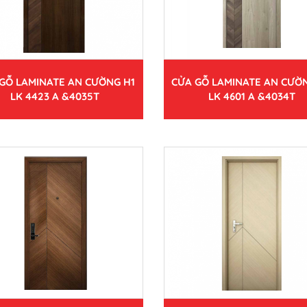
GỖ LAMINATE AN CƯỜNG H1
CỬA GỖ LAMINATE AN CƯỜ
LK 4423 A &4035T
LK 4601 A &4034T