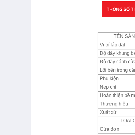
THÔNG SỐ T
TÊN SẢ
Vị trí lắp đặt
Độ dày khung b
Độ dày cánh cử
Lõi bên trong c
Phụ kiện
Nẹp chỉ
Hoàn thiện bề m
Thương hiệu
Xuất xứ
LOẠI 
Cửa đơn