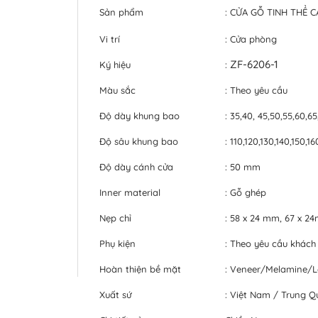
Sản phẩm
: CỬA GỖ TINH THỂ 
Vi trí
: Cửa phòng
ZF-6206-1
Ký hiệu
:
Màu sắc
: Theo yêu cầu
Độ dày khung bao
: 35,40, 45,50,55,60,6
Độ sâu khung bao
: 110,120,130,140,150,
Độ dày cánh cửa
: 50 mm
Inner material
: Gỗ ghép
Nẹp chỉ
: 58 x 24 mm, 67 x 
Phụ kiện
: Theo yêu cầu khách
Hoàn thiện bề mặt
: Veneer/Melamine/
Xuất sứ
: Việt Nam / Trung Q