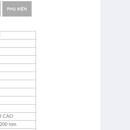
PHỤ KIỆN
E
U CAO
2200 mm