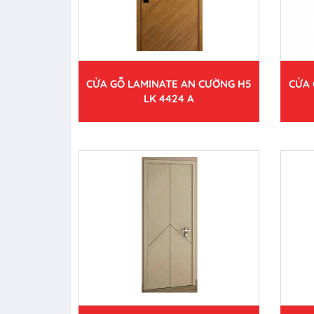
CỬA GỖ LAMINATE AN CƯỜNG H5
CỬA 
LK 4424 A