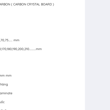
CARBON ( CARBON CRYSTAL BOARD )
5,70,75…... mm
160,170,180,190,200,210……….mm
24mm mm
 hàng
Laminate
uốc