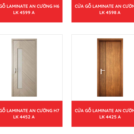
GỖ LAMINATE AN CƯỜNG H6
CỬA GỖ LAMINATE AN CƯỜ
LK 4599 A
LK 4598 A
GỖ LAMINATE AN CƯỜNG H7
CỬA GỖ LAMINATE AN CƯỜ
LK 4452 A
LK 4425 A