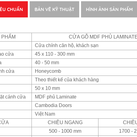
IÊU CHUẨN
BẢN VẼ KỸ THUẬT
HÌNH ẢNH SẢN PHẨM
N PHẨM
CỬA GỖ MDF PHỦ LAMINAT
Cửa chính căn hộ, khách sạn
ao cửa
45 x 110 - 300 mm
a
40 - 50 mm
ánh cửa
Honeycomb
Theo thiết kế của khách hàng
50 x 10 mm
ặt cánh cửa
MDF phủ Laminate
Cambodia Doors
Việt Nam
CỬA
CHIỀU NGANG
CHIỀ
500 - 1000 mm
1700 - 