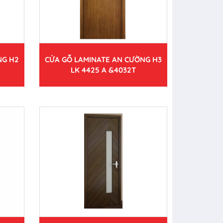
NG H2
CỬA GỖ LAMINATE AN CƯỜNG H3
LK 4425 A &4032T