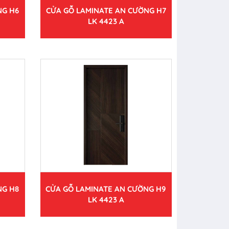
NG H6
CỬA GỖ LAMINATE AN CƯỜNG H7
LK 4423 A
NG H8
CỬA GỖ LAMINATE AN CƯỜNG H9
LK 4423 A