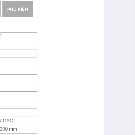
PHỤ KIỆN
E
U CAO
2200 mm