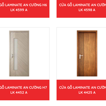
GỖ LAMINATE AN CƯỜNG H6
CỬA GỖ LAMINATE AN CƯỜ
LK 4599 A
LK 4598 A
GỖ LAMINATE AN CƯỜNG H7
CỬA GỖ LAMINATE AN CƯỜ
LK 4452 A
LK 4425 A