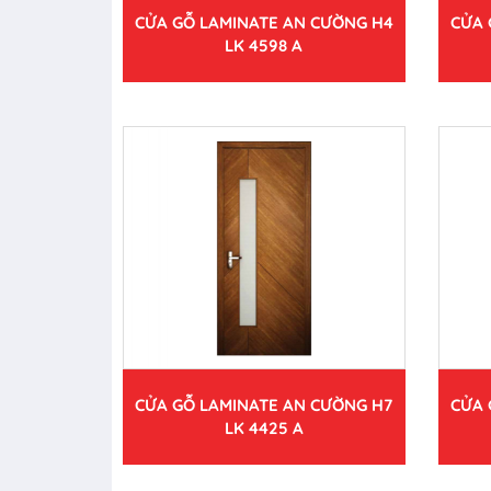
CỬA GỖ LAMINATE AN CƯỜNG H4
CỬA 
LK 4598 A
CỬA GỖ LAMINATE AN CƯỜNG H7
CỬA 
LK 4425 A