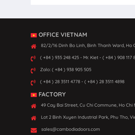
OFFICE VIETNAM
82/2/16 Dinh Bo Linh, Binh Thanh Ward, Ho C
( +84 ) 935 248 425 - Mr. Kiet - ( +84 ) 908 117 
Zalo: ( +84 ) 938 905 505
( +84 ) 28 3511 4778 - ( +84 ) 28 3511 4898
FACTORY
49 Cay Bai Street, Cu Chi Commune, Ho Chi 
Lot 2 Binh Xuyen Industrial Park, Phu Tho, V
sales@cambodiadoors.com