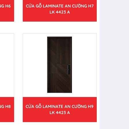
NG H6
CỬA GỖ LAMINATE AN CƯỜNG H7
LK 4423 A
NG H8
CỬA GỖ LAMINATE AN CƯỜNG H9
LK 4423 A