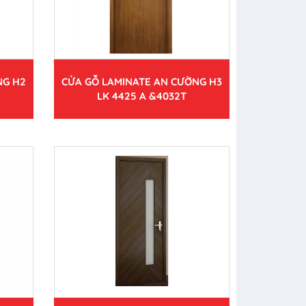
NG H2
CỬA GỖ LAMINATE AN CƯỜNG H3
LK 4425 A &4032T