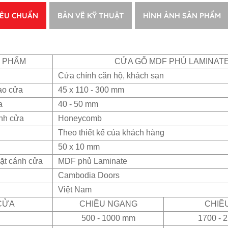
IÊU CHUẨN
BẢN VẼ KỸ THUẬT
HÌNH ẢNH SẢN PHẨM
N PHẨM
CỬA GỖ MDF PHỦ LAMINAT
Cửa chính căn hộ, khách sạn
ao cửa
45 x 110 - 300 mm
a
40 - 50 mm
ánh cửa
Honeycomb
Theo thiết kế của khách hàng
50 x 10 mm
ặt cánh cửa
MDF phủ Laminate
Cambodia Doors
Việt Nam
CỬA
CHIỀU NGANG
CHIỀ
500 - 1000 mm
1700 - 