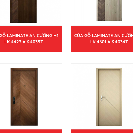
GỖ LAMINATE AN CƯỜNG H1
CỬA GỖ LAMINATE AN CƯỜ
LK 4423 A &4035T
LK 4601 A &4034T