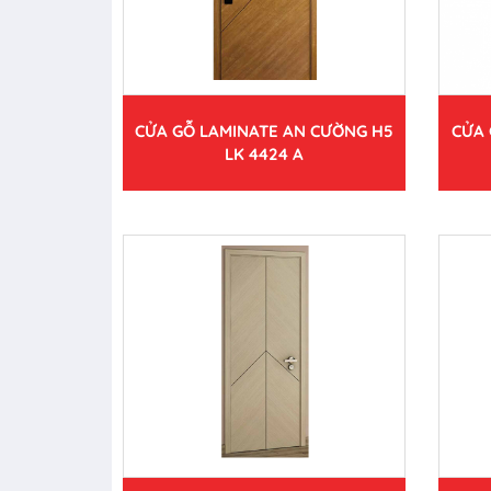
CỬA GỖ LAMINATE AN CƯỜNG H5
CỬA 
LK 4424 A