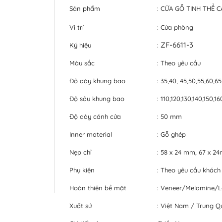
Sản phẩm
: CỬA GỖ TINH THỂ 
Vi trí
: Cửa phòng
ZF-6611-3
Ký hiệu
:
Màu sắc
: Theo yêu cầu
Độ dày khung bao
: 35,40, 45,50,55,60,6
Độ sâu khung bao
: 110,120,130,140,150,
Độ dày cánh cửa
: 50 mm
Inner material
: Gỗ ghép
Nẹp chỉ
: 58 x 24 mm, 67 x 
Phụ kiện
: Theo yêu cầu khách
Hoàn thiện bề mặt
: Veneer/Melamine/
Xuất sứ
: Việt Nam / Trung Q