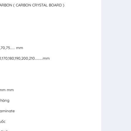
CARBON ( CARBON CRYSTAL BOARD )
5,70,75…... mm
160,170,180,190,200,210……….mm
24mm mm
 hàng
Laminate
uốc