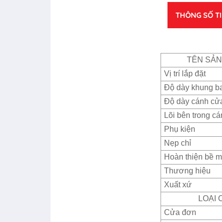
THÔNG SỐ T
TÊN SẢ
Vị trí lắp đặt
Độ dày khung b
Độ dày cánh cử
Lõi bên trong c
Phụ kiện
Nẹp chỉ
Hoàn thiện bề m
Thương hiệu
Xuất xứ
LOẠI 
Cửa đơn