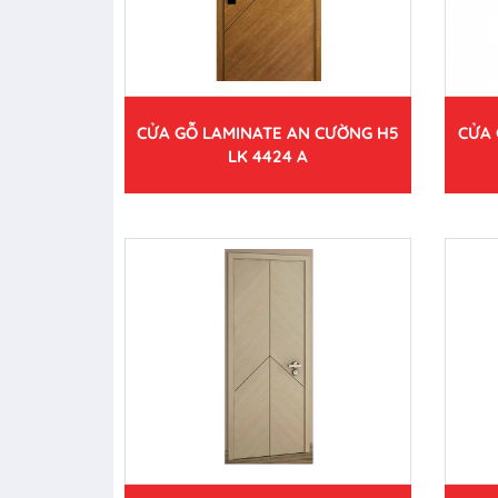
CỬA GỖ LAMINATE AN CƯỜNG H5
CỬA 
LK 4424 A