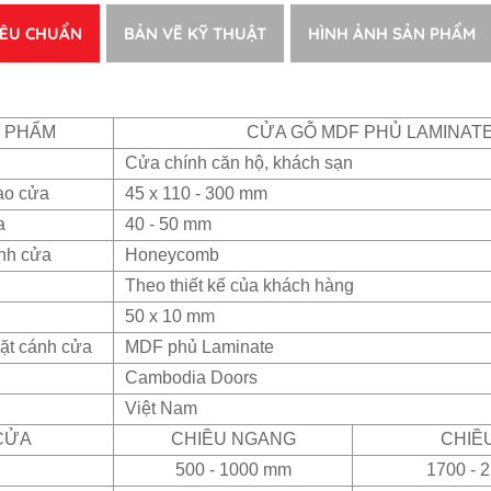
IÊU CHUẨN
BẢN VẼ KỸ THUẬT
HÌNH ẢNH SẢN PHẨM
N PHẨM
CỬA GỖ MDF PHỦ LAMINAT
Cửa chính căn hộ, khách sạn
ao cửa
45 x 110 - 300 mm
a
40 - 50 mm
ánh cửa
Honeycomb
Theo thiết kế của khách hàng
50 x 10 mm
ặt cánh cửa
MDF phủ Laminate
Cambodia Doors
Việt Nam
CỬA
CHIỀU NGANG
CHIỀ
500 - 1000 mm
1700 - 