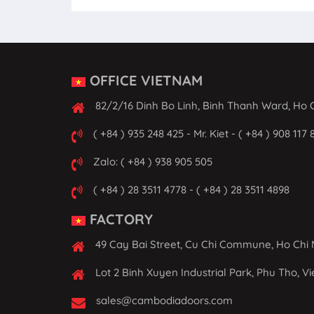
OFFICE VIETNAM
82/2/16 Dinh Bo Linh, Binh Thanh Ward, Ho C
( +84 ) 935 248 425 - Mr. Kiet - ( +84 ) 908 117 
Zalo: ( +84 ) 938 905 505
( +84 ) 28 3511 4778 - ( +84 ) 28 3511 4898
FACTORY
49 Cay Bai Street, Cu Chi Commune, Ho Chi 
Lot 2 Binh Xuyen Industrial Park, Phu Tho, V
sales@cambodiadoors.com