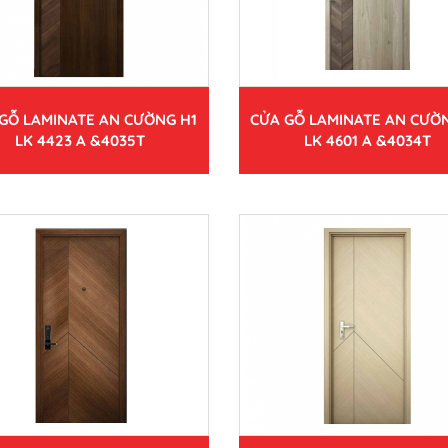
GỖ LAMINATE AN CƯỜNG H1
CỬA GỖ LAMINATE AN CƯỜ
LK 4423 A &4035T
LK 4601 A &4034T