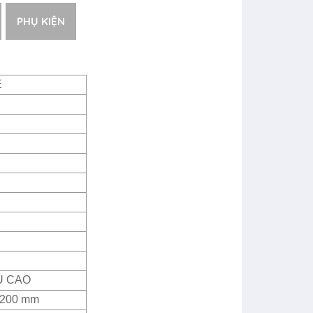
PHỤ KIỆN
E
U CAO
2200 mm