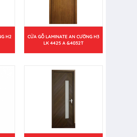
NG H2
CỬA GỖ LAMINATE AN CƯỜNG H3
LK 4425 A &4032T