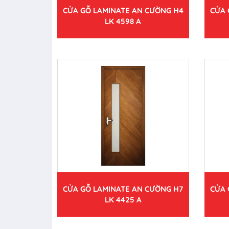
CỬA GỖ LAMINATE AN CƯỜNG H4
CỬA 
LK 4598 A
CỬA GỖ LAMINATE AN CƯỜNG H7
CỬA 
LK 4425 A