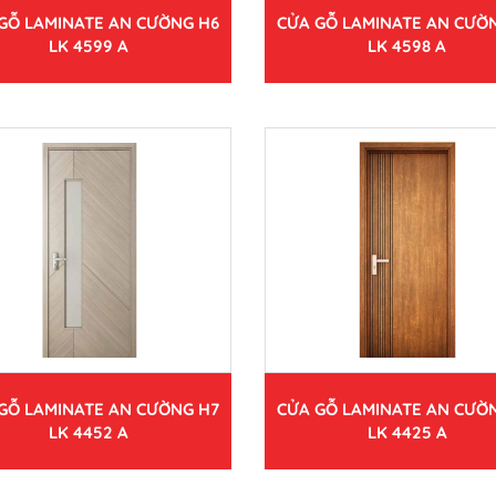
GỖ LAMINATE AN CƯỜNG H6
CỬA GỖ LAMINATE AN CƯỜ
LK 4599 A
LK 4598 A
GỖ LAMINATE AN CƯỜNG H7
CỬA GỖ LAMINATE AN CƯỜ
LK 4452 A
LK 4425 A