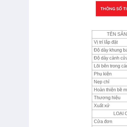
THÔNG SỐ T
TÊN SẢ
Vị trí lắp đặt
Độ dày khung b
Độ dày cánh cử
Lõi bên trong c
Phụ kiện
Nẹp chỉ
Hoàn thiện bề m
Thương hiệu
Xuất xứ
LOẠI 
Cửa đơn