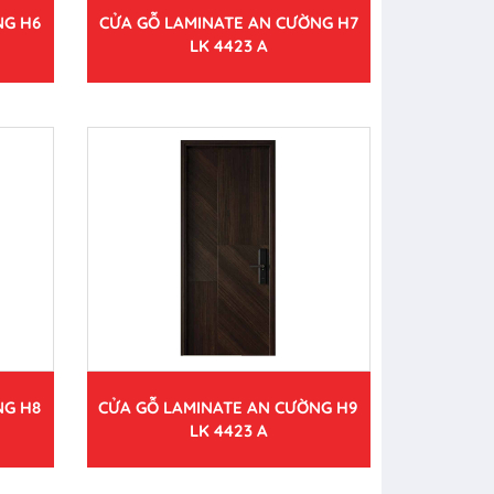
NG H6
CỬA GỖ LAMINATE AN CƯỜNG H7
LK 4423 A
NG H8
CỬA GỖ LAMINATE AN CƯỜNG H9
LK 4423 A