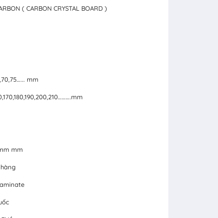
CARBON ( CARBON CRYSTAL BOARD )
5,70,75…... mm
160,170,180,190,200,210……….mm
24mm mm
 hàng
Laminate
uốc