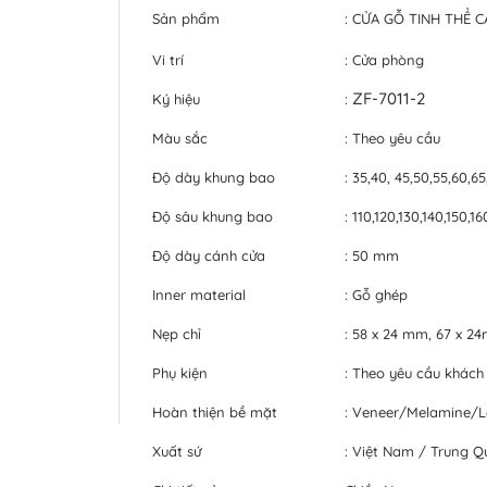
Sản phẩm
: CỬA GỖ TINH THỂ 
Vi trí
: Cửa phòng
ZF-7011-2
Ký hiệu
:
Màu sắc
: Theo yêu cầu
Độ dày khung bao
: 35,40, 45,50,55,60,6
Độ sâu khung bao
: 110,120,130,140,150,
Độ dày cánh cửa
: 50 mm
Inner material
: Gỗ ghép
Nẹp chỉ
: 58 x 24 mm, 67 x 
Phụ kiện
: Theo yêu cầu khách
Hoàn thiện bề mặt
: Veneer/Melamine/
Xuất sứ
: Việt Nam / Trung Q