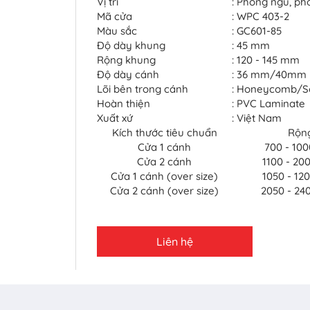
Vị trí
: Phòng ngủ, phò
Mã cửa
: WPC 403-2
Màu sắc
: GC601-85
Độ dày khung
: 45 mm
Rộng khung
: 120 - 145 mm
Độ dày cánh
: 36 mm/40mm
Lõi bên trong cánh
: Honeycomb/So
Hoàn thiện
: PVC Laminate
Xuất xứ
: Việt Nam
Kích thước tiêu chuẩn
Rộn
Cửa 1 cánh
700 - 10
Cửa 2 cánh
1100 - 2
Cửa 1 cánh (over size)
1050 - 1
Cửa 2 cánh (over size)
2050 - 2
Liên hệ