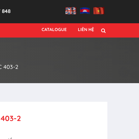
7 848
CATALOGUE
LIÊN HỆ
 403-2
403-2