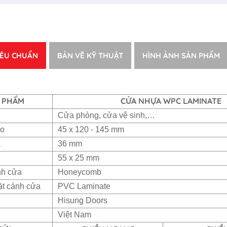
IÊU CHUẨN
BẢN VẼ KỸ THUẬT
HÌNH ẢNH SẢN PHẨM
 PHẨM
CỬA NHỰA WPC LAMINATE
Cửa phòng, cửa vệ sinh,…
ao
45 x 120 - 145 mm
a
36 mm
55 x 25 mm
nh cửa
Honeycomb
ặt cánh cửa
PVC Laminate
Hisung Doors
Việt Nam