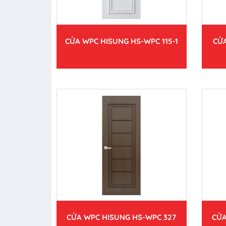
CỬA WPC HISUNG HS-WPC 115-1
CỬA
CỬA WPC HISUNG HS-WPC 327
CỬA